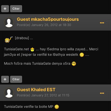
Citer
Guest mkacha5pourtoujours
Posté(e)
January 26, 2012 at 18:30
[drabou] ...
TunisiaGate.net
... hay l5edma lpro willa zayed... Merci
jam3ya et j'esper ta verifié ke l9athya wesletk
....
Moch fo5ra mais TunisiaGate denya o5ra
Citer
Guest Khaled EST
Posté(e)
January 27, 2012 at 11:15
TunisiaGate verifie ta boite MP