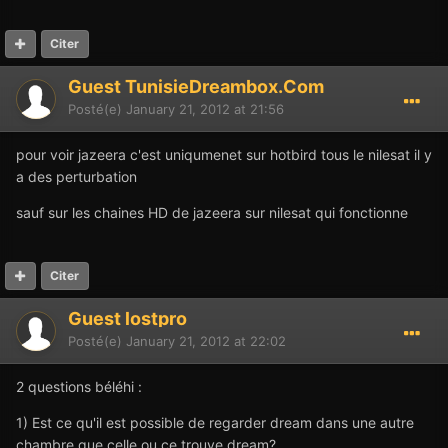
Citer
Guest TunisieDreambox.Com
Posté(e)
January 21, 2012 at 21:56
pour voir jazeera c'est uniqumenet sur hotbird tous le nilesat il y
a des perturbation
sauf sur les chaines HD de jazeera sur nilesat qui fonctionne
Citer
Guest lostpro
Posté(e)
January 21, 2012 at 22:02
2 questions béléhi :
1) Est ce qu'il est possible de regarder dream dans une autre
chambre que celle ou ce trouve dream?