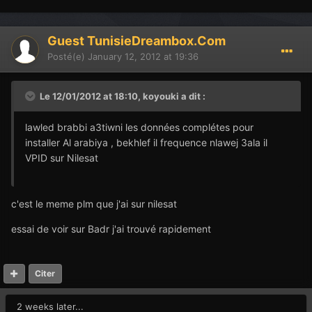
Guest TunisieDreambox.Com
Posté(e)
January 12, 2012 at 19:36
Le 12/01/2012 at 18:10, koyouki a dit :
lawled brabbi a3tiwni les données complétes pour
installer Al arabiya , bekhlef il frequence nlawej 3ala il
VPID sur Nilesat
c'est le meme plm que j'ai sur nilesat
essai de voir sur Badr j'ai trouvé rapidement
Citer
2 weeks later...