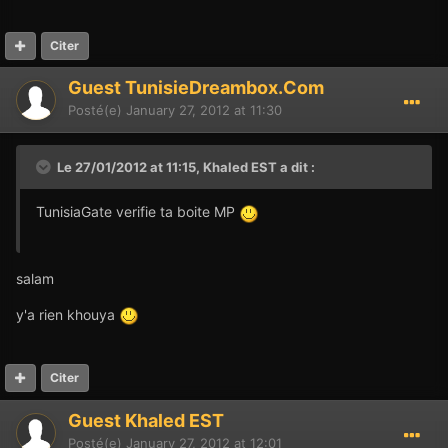
Citer
Guest TunisieDreambox.Com
Posté(e)
January 27, 2012 at 11:30
Le 27/01/2012 at 11:15, Khaled EST a dit :
TunisiaGate verifie ta boite MP
salam
y'a rien khouya
Citer
Guest Khaled EST
Posté(e)
January 27, 2012 at 12:01