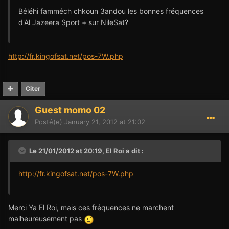
Béléhi famméch chkoun 3andou les bonnes fréquences
d'Al Jazeera Sport + sur NileSat?
http://fr.kingofsat.net/pos-7W.php
Citer
Guest momo 02
Posté(e)
January 21, 2012 at 21:02
Le 21/01/2012 at 20:19, El Roi a dit :
http://fr.kingofsat.net/pos-7W.php
Merci Ya El Roi, mais ces fréquences ne marchent
malheureusement pas