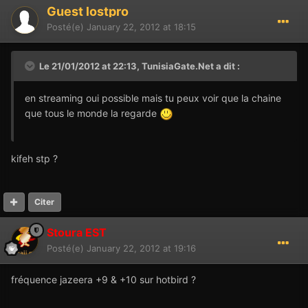
Guest lostpro
Posté(e)
January 22, 2012 at 18:15
Le 21/01/2012 at 22:13, TunisiaGate.Net a dit :
en streaming oui possible mais tu peux voir que la chaine
que tous le monde la regarde
kifeh stp ?
Citer
Stoura EST
Posté(e)
January 22, 2012 at 19:16
fréquence jazeera +9 & +10 sur hotbird ?