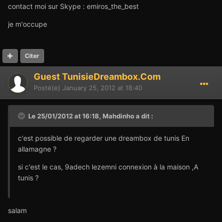
contact moi sur Skype : emiros_the_best
je m'occupe
Citer
Guest TunisieDreambox.Com
Posté(e)
January 25, 2012 at 18:40
Le 25/01/2012 at 16:18, Mahdinho a dit :
c'est possible de regarder une dreambox de tunis En
allamagne ?
si c'est le cas, 9adech lezemni connexion à la maison ,A
tunis ?
salam