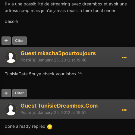
il y a une possibilité de streaming avec dreambox et avoir une
adress no-ip mais je n'ai jamais reussi a faire fonctionner
désolé
Citer
Guest mkacha5pourtoujours
Posté(e)
January 25, 2012 at 19:46
TunisiaGate 5ouya check your inbox ^^
Citer
Guest TunisieDreambox.Com
Posté(e)
January 25, 2012 at 19:51
done already replied