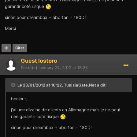
garantir coté risque
sinon pour dreambox + abo 1an = 180DT
Merci
Citer
Guest lostpro
Posté(e)
January 24, 2012 at 18:35
Le 23/01/2012 at 10:22, TunisiaGate.Net a dit :
bonjour,
j'ai une dizaine de clients en Allemagne mais je ne peut
rien garantir coté risque
sinon pour dreambox + abo 1an = 180DT