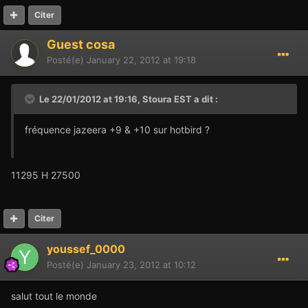
Citer
Guest cosa
Posté(e)
January 22, 2012 at 19:18
Le 22/01/2012 at 19:16, Stoura EST a dit :
fréquence jazeera +9 & +10 sur hotbird ?
11295 H 27500
Citer
youssef_0000
Posté(e)
January 23, 2012 at 10:12
salut tout le monde