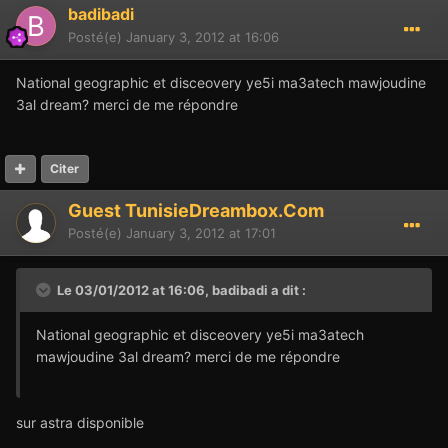
badibadi
Posté(e)
January 3, 2012 at 16:06
National geographic et disceovery ye5i ma3atech mawjoudine
3al dream? merci de me répondre
Citer
Guest TunisieDreambox.Com
Posté(e)
January 3, 2012 at 17:01
Le 03/01/2012 at 16:06, badibadi a dit :
National geographic et disceovery ye5i ma3atech
mawjoudine 3al dream? merci de me répondre
sur astra disponible