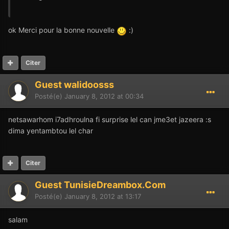
ok Merci pour la bonne nouvelle
:)
Citer
Guest walidoosss
Posté(e)
January 8, 2012 at 00:34
netsawarhom i7adhroulna fi surprise lel can jme3et jazeera :s
dima yentambtou lel char
Citer
Guest TunisieDreambox.Com
Posté(e)
January 8, 2012 at 13:17
salam