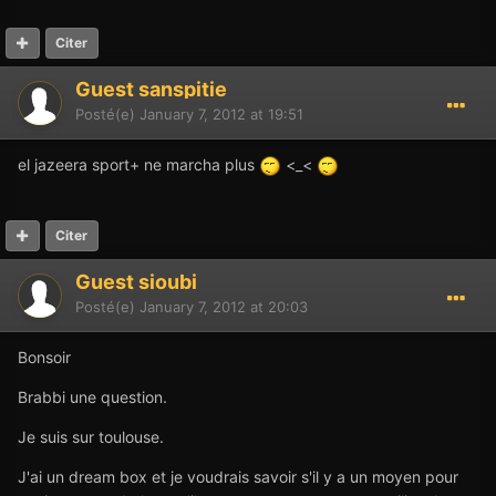
Citer
Guest sanspitie
Posté(e)
January 7, 2012 at 19:51
el jazeera sport+ ne marcha plus
<_<
Citer
Guest sioubi
Posté(e)
January 7, 2012 at 20:03
Bonsoir
Brabbi une question.
Je suis sur toulouse.
J'ai un dream box et je voudrais savoir s'il y a un moyen pour