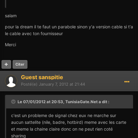
salam
pour la dream il te faut un parabole sinon y'a version cable si t'a
le cable avec ton fournisseur
Merci
Citer
Guest sanspitie
Posté(e)
January 7, 2012 at 21:44
Le 07/01/2012 at 20:53, TunisiaGate.Net a dit :
c'est un probleme de signal chez eux ne marche sur
aucun sattelite (nile, badre, hotbird) meme avec les carte
et meme la chaine claire donc on ne peut rien coté
sharing