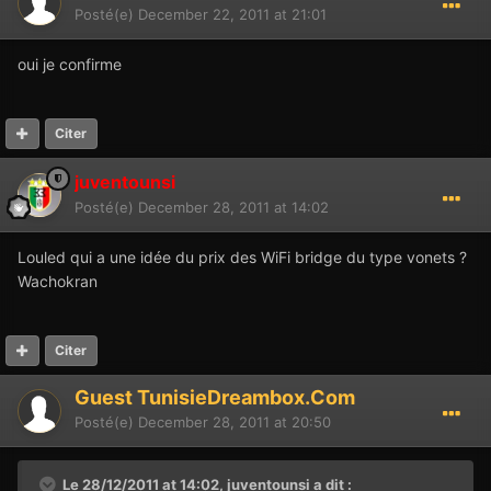
Posté(e)
December 22, 2011 at 21:01
oui je confirme
Citer
juventounsi
Posté(e)
December 28, 2011 at 14:02
Louled qui a une idée du prix des WiFi bridge du type vonets ?
Wachokran
Citer
Guest TunisieDreambox.Com
Posté(e)
December 28, 2011 at 20:50
Le 28/12/2011 at 14:02, juventounsi a dit :