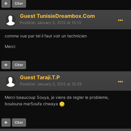
Citer
Guest TunisieDreambox.Com
Posté(e)
January 3, 2012 at 15:13
comme vue par tel il faut voir un technicien
Merci
Citer
Guest Taraji.T.P
Posté(e)
January 3, 2012 at 15:29
Merci beaucoup 5ouya, je viens de regler le probleme,
boulouna mar5oufa chwaya
Citer