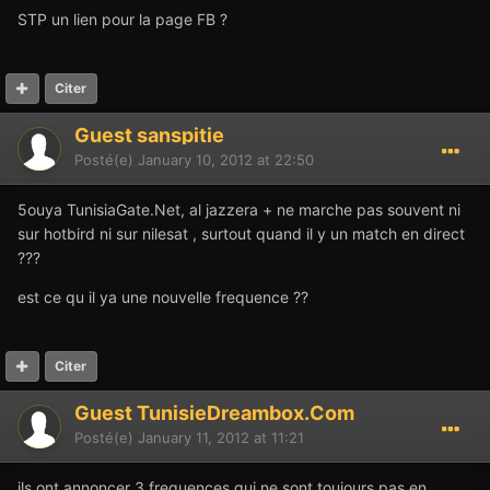
STP un lien pour la page FB ?
Citer
Guest sanspitie
Posté(e)
January 10, 2012 at 22:50
5ouya TunisiaGate.Net, al jazzera + ne marche pas souvent ni
sur hotbird ni sur nilesat , surtout quand il y un match en direct
???
est ce qu il ya une nouvelle frequence ??
Citer
Guest TunisieDreambox.Com
Posté(e)
January 11, 2012 at 11:21
ils ont annoncer 3 frequences qui ne sont toujours pas en