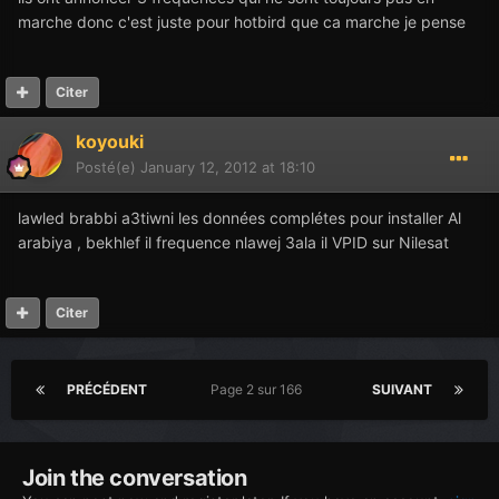
marche donc c'est juste pour hotbird que ca marche je pense
Citer
koyouki
Posté(e)
January 12, 2012 at 18:10
lawled brabbi a3tiwni les données complétes pour installer Al
arabiya , bekhlef il frequence nlawej 3ala il VPID sur Nilesat
Citer
PRÉCÉDENT
Page 2 sur 166
SUIVANT
Join the conversation