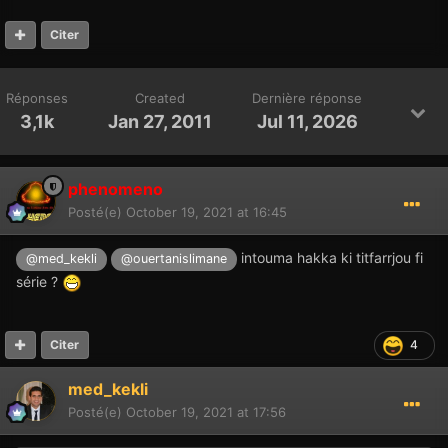
Citer
Réponses
Created
Dernière réponse
3,1k
Jan 27, 2011
Jul 11, 2026
phenomeno
Posté(e)
October 19, 2021 at 16:45
intouma hakka ki titfarrjou fi
@med_kekli
@ouertanislimane
série ?
4
Citer
med_kekli
Posté(e)
October 19, 2021 at 17:56