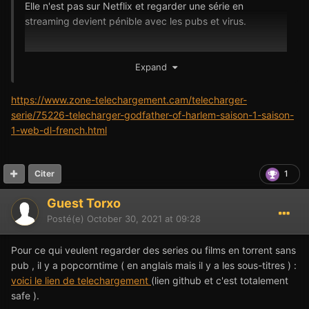
Elle n'est pas sur Netflix et regarder une série en
streaming devient pénible avec les pubs et virus.
Expand
merci
https://www.zone-telechargement.cam/telecharger-
serie/75226-telecharger-godfather-of-harlem-saison-1-saison-
1-web-dl-french.html
1
Citer
Guest Torxo
Posté(e)
October 30, 2021 at 09:28
Pour ce qui veulent regarder des series ou films en torrent sans
pub , il y a popcorntime ( en anglais mais il y a les sous-titres ) :
voici le lien de telechargement
(lien github et c'est totalement
safe ).