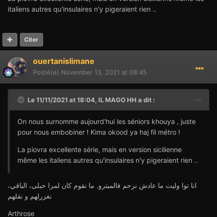
des siciliens.
italiens autres qu'insulaires n'y pigeraient rien ..
Citer
ouertanislimane
Posté(e)
November 13, 2021 at 08:45
Le 11/11/2021 at 18:04,
IL MAGO HH
a dit :
On nous surnomme aujourd'hui les séniors khouya , juste
pour nous embobiner ! Kima okood ya haj fil métro !
La piovra excellente série, mais en version sicilienne
même les italiens autres qu'insulaires n'y pigeraient rien ..
انا توا وليت ما عادش نرحم فالميترو. ما نقوم كان لمرا حبلى، الباقي،
نغزرلهم و نقلهم
Arthrose