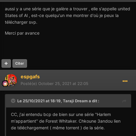
aussi y a une série que je galère a trouver , elle s'appelle united
States of Al , est-ce quelqu'un me montrer d'où je peux la
télécharger svp.
Merci par avance
Citer
espgafs
Posté(e)
October 25, 2021 at 22:05
Le 25/10/2021 at 18:19,
Taraji Dream
a dit :
CC, j'ai entendu bcp de bien sur une série ''Harlem
m'appartient'' de Forest Whitaker. Chkoune 3andou lien
de téléchargement ( même torrent ) de la série.