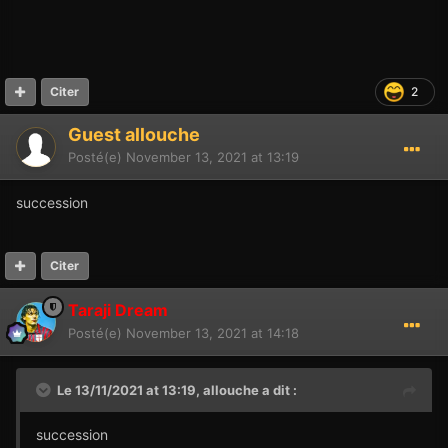
2
Citer
Guest allouche
Posté(e)
November 13, 2021 at 13:19
succession
Citer
Taraji Dream
Posté(e)
November 13, 2021 at 14:18
Le 13/11/2021 at 13:19,
allouche
a dit :
succession