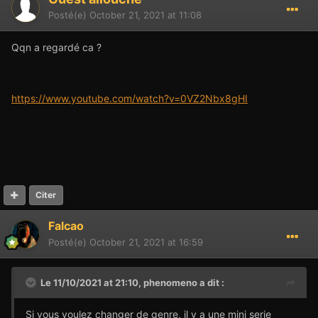
Posté(e)
October 21, 2021 at 11:08
Qqn a regardé ca ?
https://www.youtube.com/watch?v=0VZ2Nbx8gHI
Citer
Falcao
Posté(e)
October 21, 2021 at 16:59
Le 11/10/2021 at 21:10,
phenomeno
a dit :
Si vous voulez changer de genre, il y a une mini serie