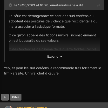
Le 19/10/2021 at 16:26,
ouertanislimane
a dit :
La série est dérangeante: ce sont des sud coréens qui
adoptent des postures de violence que l'occidental à du
mal à associer à l'asiatique formaté.
C ce qu'on appelle des fictions miroirs: inconsciemment
on est bousculés ds ses valeurs.
C des tendances de cinéma de la guerre froides, l'école
russe en abusait.
Expand
Pour ne pas être totalitaire: ds la série il y a des aspects
Yep, et pour les sud coréens je recommande très fortement le
techniques très réussis, des cadrages, etc.
film Parasite. Un vrai chef d œuvre
Any way.
Si c t hors covid, plein n'auraient dépassé l'épisode 1.
Citer
ouertanislimane