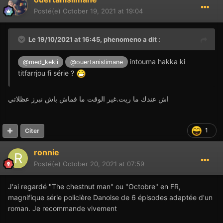
Posté(e)
October 19, 2021 at 19:04
Le 19/10/2021 at 16:45,
phenomeno
a dit :
intouma hakka ki
@med_kekli
@ouertanislimane
titfarrjou fi série ?
اش عندك ما ريت.غير الوقت ما فماش باش نبرز عظلاتي
1
Citer
ronnie
Posté(e)
October 20, 2021 at 07:59
J'ai regardé "The chestnut man" ou "Octobre" en FR,
magnifique série policière Danoise de 6 épisodes adaptée d'un
roman. Je recommande vivement