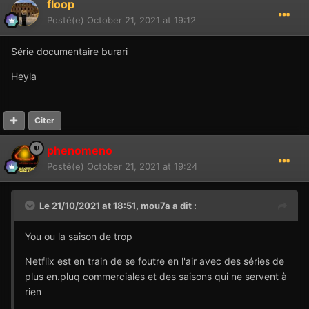
floop
Posté(e)
October 21, 2021 at 19:12
Série documentaire burari
Heyla
Citer
phenomeno
Posté(e)
October 21, 2021 at 19:24
Le 21/10/2021 at 18:51,
mou7a
a dit :
You ou la saison de trop
Netflix est en train de se foutre en l'air avec des séries de
plus en.pluq commerciales et des saisons qui ne servent à
rien