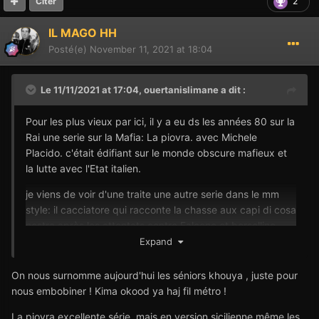
2
Citer
IL MAGO HH
Posté(e)
November 11, 2021 at 18:04
Le 11/11/2021 at 17:04,
ouertanislimane
a dit :
Pour les plus vieux par ici, il y a eu ds les années 80 sur la
Rai une serie sur la Mafia: La piovra. avec Michele
Placido. c'était édifiant sur le monde obscure mafieux et
la lutte avec l'Etat italien.
je viens de voir d'une traite une autre serie dans le mm
style: il cacciatore qui racconte la chasse aux capi di cosa
nostra après les attentats contre Falcone et borsellino.
Expand
c'est comme si vous regardez le reflet de Gomorra sur le
miroir (toute proportions gardées).
On nous surnomme aujourd'hui les séniors khouya , juste pour
nous embobiner ! Kima okood ya haj fil métro !
il faut par contre regarder en version italienne sinon les
dialogues deviennent trop épurés de toutes les subtilités
La piovra excellente série, mais en version sicilienne même les