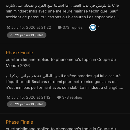
ما نلويش في يدك العصى اما اسبانيا تبيع القرد و تضحك على شاريه C le
mm mindset mais avec une meilleure maîtrise technique. Sauf
accident de parcours : cartons ou blessures Les espagnoles...
July 15, 2026 at 21:22
373 replies
1
du 29 juin au 19 juillet
Phase Finale
ouertanislimane
replied to
phenomeno
's topic in
Coupe du
Monde 2026
خويا الغالي عندهم مراني ب كرا..و Il enlève paredes qui lui a assuré
l'équilibre pdt 6matchs et demi pour mettre nico gonzales qui
n'est mm pas performant avec son club. Le mindset a changé :...
July 15, 2026 at 21:12
373 replies
du 29 juin au 19 juillet
Phase Finale
ouertanislimane
replied to
phenomeno
's topic in
Coupe du