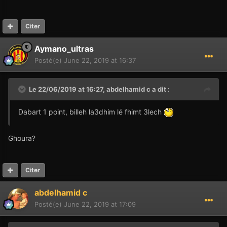
Citer
Aymano_ultras
Posté(e)
June 22, 2019 at 16:37
Le 22/06/2019 at 16:27,
abdelhamid c
a dit :
Dabart 1 point, billeh la3dhim lé fhimt 3lech
Ghoura?
Citer
abdelhamid c
Posté(e)
June 22, 2019 at 17:09