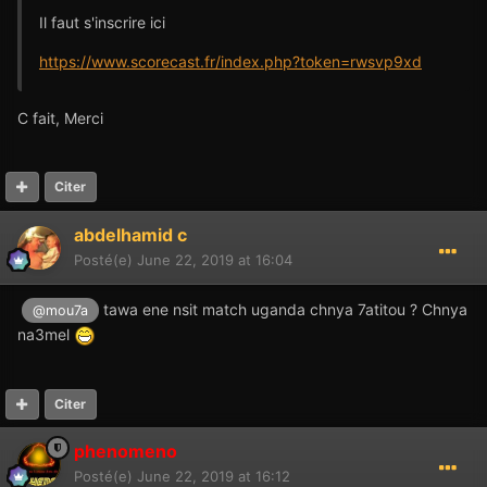
Il faut s'inscrire ici
https://www.scorecast.fr/index.php?token=rwsvp9xd
C fait, Merci
Citer
abdelhamid c
Posté(e)
June 22, 2019 at 16:04
tawa ene nsit match uganda chnya 7atitou ? Chnya
@mou7a
na3mel
Citer
phenomeno
Posté(e)
June 22, 2019 at 16:12