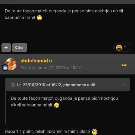
De toute façon match ouganda je pense bich nokhrjou elkoll
sabounna ndhif
1
Citer
abdelhamid c
Posté(e)
June 22, 2019 at 16:27
Le 22/06/2019 at 16:12,
phenomeno
a dit :
De toute façon match ouganda je pense bich nokhrjou
elkoll sabounna ndhif
Dabart 1 point, billeh la3dhim lé fhimt 3lech