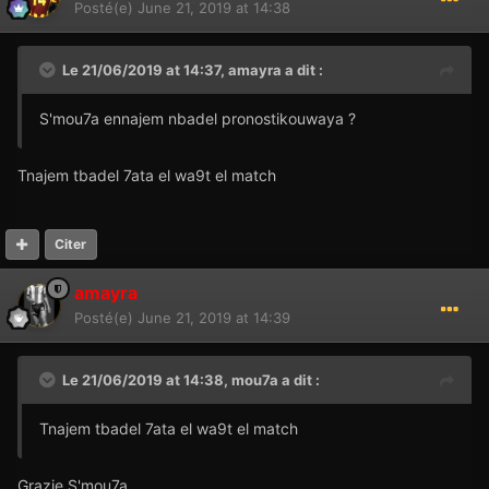
Posté(e)
June 21, 2019 at 14:38
Le 21/06/2019 at 14:37,
amayra
a dit :
S'mou7a ennajem nbadel pronostikouwaya ?
Tnajem tbadel 7ata el wa9t el match
Citer
amayra
Posté(e)
June 21, 2019 at 14:39
Le 21/06/2019 at 14:38,
mou7a
a dit :
Tnajem tbadel 7ata el wa9t el match
Grazie S'mou7a