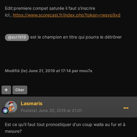
Edit:premiere compet saturée il faut s'inscrire
ici:,
https://www.scorecast.fr/index.php?token=rwsvp9xd
est le champion en titre qui pourra le détrôner
@est1919
Modifié (le)
June 21, 2019 at 17:14
par mou7a
Citer
Lasmaris
Posté(e)
June 20, 2019 at 21:01
Est ce qu'il faut tout pronostiquer d'un coup walla au fur et à
mesure?