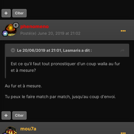
Citer
phenomeno
Posté(e)
June 20, 2019 at 21:02
Le 20/06/2019 at 21:01,
Lasmaris
a dit :
Est ce qu'il faut tout pronostiquer d'un coup walla au fur
et à mesure?
Au fur et à mesure.
Tu peux le faire match par match, jusqu'au coup d'envoi.
Citer
mou7a