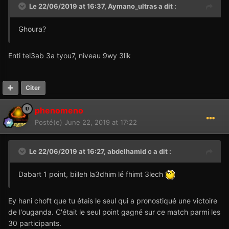
Le 22/06/2019 at 16:37,
Aymano_ultras
a dit :
Ghoura?
Enti tel3ab 3a tyou7, niveau 9wy 3lik
Citer
phenomeno
Posté(e)
June 22, 2019 at 17:22
Le 22/06/2019 at 16:27,
abdelhamid c
a dit :
Dabart 1 point, billeh la3dhim lé fhimt 3lech
Ey hani choft que tu étais le seul qui a pronostiqué une victoire
de l'ouganda. C'était le seul point gagné sur ce match parmi les
30 participants.