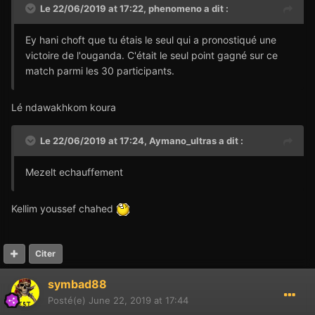
Le 22/06/2019 at 17:22,
phenomeno
a dit :
Ey hani choft que tu étais le seul qui a pronostiqué une
victoire de l'ouganda. C'était le seul point gagné sur ce
match parmi les 30 participants.
Lé ndawakhkom koura
Le 22/06/2019 at 17:24,
Aymano_ultras
a dit :
Mezelt echauffement
Kellim youssef chahed
Citer
symbad88
Posté(e)
June 22, 2019 at 17:44