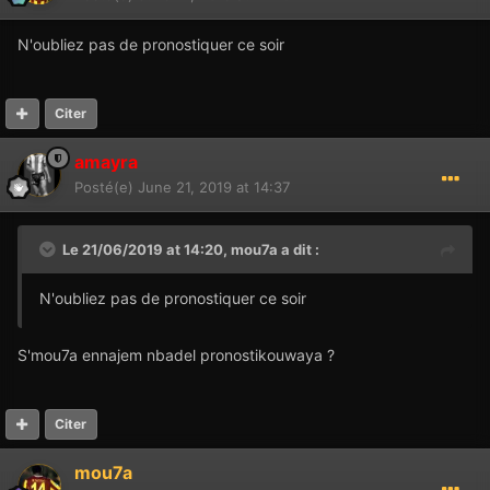
N'oubliez pas de pronostiquer ce soir
Citer
amayra
Posté(e)
June 21, 2019 at 14:37
Le 21/06/2019 at 14:20,
mou7a
a dit :
N'oubliez pas de pronostiquer ce soir
S'mou7a ennajem nbadel pronostikouwaya ?
Citer
mou7a