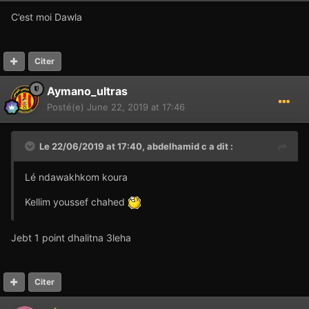
C’est moi Dawla
Citer
Aymano_ultras
Posté(e)
June 22, 2019 at 17:46
Le 22/06/2019 at 17:40,
abdelhamid c
a dit :
Lé ndawakhkom koura
Kellim youssef chahed
Jebt 1 point dhalitna 3leha
Citer