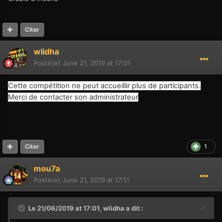
Citer
wlidha
Posté(e)
June 21, 2019 at 17:01
Cette compétition ne peut accueillir plus de participants.
Merci de contacter son administrateur
1
Citer
mou7a
Posté(e)
June 21, 2019 at 17:11
Le 21/06/2019 at 17:01,
wlidha
a dit :