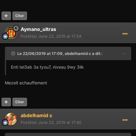
Citer
Aymano_ultras
Posté(e)
June 22, 2019 at 17:24
Le 22/06/2019 at 17:09,
abdelhamid c
a dit :
Enti tel3ab 3a tyou7, niveau 9wy 3lik
Mezelt echauffement
Citer
abdelhamid c
Posté(e)
June 22, 2019 at 17:40