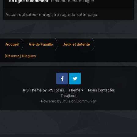
En ligne récemment
0 membre est en ligne
Aucun utilisateur enregistré regarde cette page.
Accueil
Vie de Famille
Jeux et détente
[Détente] Blagues
Facebook
Twitter
IPS Theme
by
IPSFocus
Thème
Nous contacter
Taraji.net
Powered by Invision Community