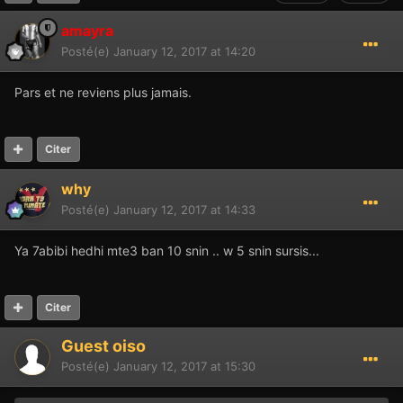
amayra
Posté(e)
January 12, 2017 at 14:20
Pars et ne reviens plus jamais.
Citer
why
Posté(e)
January 12, 2017 at 14:33
Ya 7abibi hedhi mte3 ban 10 snin .. w 5 snin sursis...
Citer
Guest oiso
Posté(e)
January 12, 2017 at 15:30