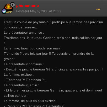
phenomeno
Posté(e)
May 5, 2016 at 21:16
C'est un couple de paysans qui participe a la remise des prix d'un
concours de taureaux.
Le présentateur annonce :
Troisième prix, le taureau Gédéon, trois ans, trois saillies par jour
!
La femme, tapant du coude son mari :
T'entends ? trois fois par jour !! Tu devrais en prendre de la
graine !
Le présentateur continue :
- Deuxième prix, le taureau Gérard, cinq ans, six saillies par jour !
La femme, excitée :
- T'entends ?! T'entends ?!...
Le présentateur, enfin :
- Et le premier prix, le taureau Germain, quatre ans et demi, neuf
saillies par jour !
La femme, de plus en plus excitée :
- T'entends ?! T'entends ?! T'entends ?!...