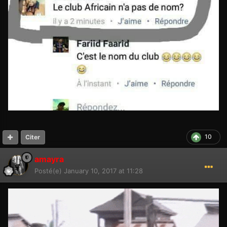
10
Citer
amayra
Posté(e)
January 10, 2017 at 11:28