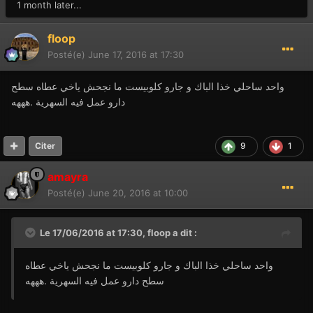
1 month later...
floop
Posté(e)
June 17, 2016 at 17:30
واحد ساحلي خذا الباك و جارو كلوبيست ما نجحش ياخي عطاه سطح
دارو عمل فيه السهرية .هههه
9
1
Citer
amayra
Posté(e)
June 20, 2016 at 10:00
Le 17/06/2016 at 17:30,
floop
a dit :
واحد ساحلي خذا الباك و جارو كلوبيست ما نجحش ياخي عطاه
سطح دارو عمل فيه السهرية .هههه