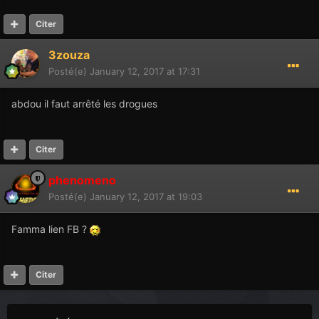
Citer
3zouza
Posté(e)
January 12, 2017 at 17:31
abdou il faut arrêté les drogues
Citer
phenomeno
Posté(e)
January 12, 2017 at 19:03
Famma lien FB ?
Citer