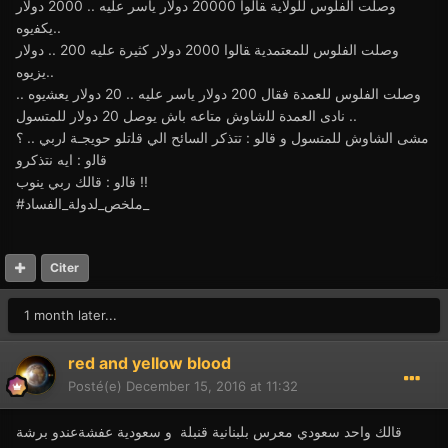
ﻭﺻﻠﺖ ﺍﻟﻔﻠﻮﺱ ﻟﻠﻮﻻﻳﺔ ﻘﺎﻟﻮﺍ 20000 ﺩﻭﻻﺭ ﻳﺎﺳﺮ ﻋﻠﻴﻪ .. 2000 ﺩﻭﻻﺭ
ﻳﻜﻔيوه..
ﻭﺻﻠﺖ ﺍﻟﻔﻠﻮﺱ ﻟﻠﻤﻌﺘﻤﺪﻳﺔ ﻘﺎﻟﻮﺍ 2000 ﺩﻭﻻﺭ ﻛﺜﻴﺮﺓ ﻋﻠﻴﻪ 200 .. ﺩﻭﻻﺭ
ﻳﺰيوه..
ﻭﺻﻠﺖ ﺍﻟﻔﻠﻮﺱ ﻟﻠﻌﻤﺪﺓ ﻓﻘﺎﻝ 200 ﺩﻭﻻﺭ ﻳﺎﺳﺮ ﻋﻠﻴﻪ .. 20 ﺩﻭﻻﺭ ﻳﻌﺸيوه ..
ﻧﺎﺩﻯ ﺍﻟﻌﻤﺪﺓ ﻟﻠشاوش ﻣﺘﺎﻋﻪ ﺑﺎﺵ ﻳﻮﺻﻞ 20 ﺩﻭﻻﺭ ﻟﻠﻤﺘﺴﻮﻝ ..
ﻣﺸﻰ الشاوش ﻟﻠﻤﺘﺴﻮﻝ ﻭ قالو : ﺗﺘﺬﻛﺮ ﺍﻟﺴﺎﺋﺢ ﺍﻟﻲ ﻗﻠتلو حويجـة ﻟربي .. ؟
ﻗﺎﻟو : ﺍﻳﻪ ﻧﺘﺬﻛﺮو
ﻗﺎﻟو : ﻗﺎﻟﻚ ﺭﺑﻲ ﻳﻨﻮﺏ !!
#ملخص_لدولة_الفساد_
Citer
1 month later...
red and yellow blood
Posté(e)
December 15, 2016 at 11:32
قالك واحد سعودي معرس بلبنانية قنبلة و سعودية عفشةعندو برشة