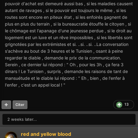
pouvoir d'achat est demeuré aussi bas , si les maladies causent
autant de ravages , si le pouvoir est toujours le même , si les
routes sont encore en piteux état , si les enfoirés gagnent de
plus en plus du terrain , si la bureaucratie étouffe le citoyen , si
le chômage est l'apanage d'une jeunesse perdue , si le droit au
logement est un luxe et un rêve impossibles , si les libertés sont
grignotées par les extrémistes et si. ..si. ..si. ..La conversation
s'achève au bout de 3 heures et le Tunisien , osant à peine
regarder le diable , demande le prix de la communication.
Serein , ce dernier lui répond : " Oh , pour les 3h , ça fera 3
dinars ! Le Tunisien , surpris , demande les raisons de tant de
mansuétude et le diable lui répond : " Eh , bien , de l'enfer à
l'enfer , c'est un appel local ! "
13
Citer
2 weeks later...
red and yellow blood