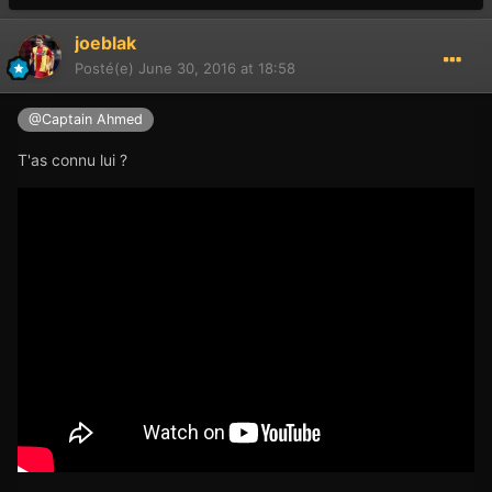
joeblak
Posté(e)
June 30, 2016 at 18:58
@Captain Ahmed
T'as connu lui ?