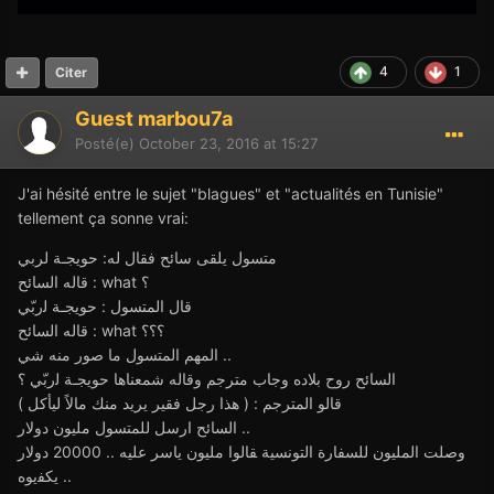
4
1
Citer
Guest marbou7a
Posté(e)
October 23, 2016 at 15:27
J'ai hésité entre le sujet "blagues" et "actualités en Tunisie"
tellement ça sonne vrai:
ﻣﺘﺴﻮﻝ ﻳﻠﻘﻰ ﺳﺎﺋﺢ ﻓﻘﺎل له: حويجـة لربي
ﻗﺎﻟﻪ ﺍﻟﺴﺎﺋﺢ : what ؟
ﻗﺎﻝ ﺍﻟﻤﺘﺴﻮﻝ : حويجـة ﻟربّي
ﻗﺎﻟﻪ ﺍﻟﺴﺎﺋﺢ : what ؟؟؟
ﺍﻟﻤﻬﻢ ﺍﻟﻤﺘﺴﻮﻝ ﻣﺎ ﺻﻮﺭ ﻣﻨﻪ ﺷﻲ ..
ﺍﻟﺴﺎﺋﺢ ﺭﻭﺡ ﺑﻼﺩﻩ ﻭﺟﺎﺏ ﻣﺘﺮﺟﻢ ﻭﻗﺎﻟﻪ شمعناها حويجـة ﻟربّي ؟
قالو المترجم : ( ﻫﺬﺍ ﺭﺟﻞ ﻓﻘﻴﺮ ﻳﺮﻳﺪ ﻣﻨﻚ ﻣﺎﻻً ﻟﻴﺄﻛﻞ )
ﺍﻟﺴﺎﺋﺢ ﺍﺭﺳﻞ ﻟﻠﻤﺘﺴﻮﻝ ﻣﻠﻴﻮﻥ ﺩﻭﻻﺭ ..
ﻭﺻﻠﺖ ﺍﻟﻤﻠﻴﻮﻥ ﻟﻠﺴﻔﺎﺭﺓ ﺍﻟﺘﻮﻧﺴﻴﺔ ﻘﺎﻟﻮﺍ ﻣﻠﻴﻮﻥ ﻳﺎﺳﺮ ﻋﻠﻴﻪ .. 20000 ﺩﻭﻻﺭ
ﻳﻜﻔيوه ..