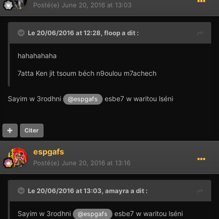
Posté(e)
June 20, 2016 at 13:03
Le 20/06/2016 at 12:28,
floop
a dit :
hahahahaha
7atta Ken jit tsoum béch n9oulou m7achech
Sayim w 3rodhni
esbe7 w waritou lséni
@espgafs
Citer
espgafs
Posté(e)
June 20, 2016 at 13:16
Le 20/06/2016 at 13:03,
amayra
a dit :
Sayim w 3rodhni
esbe7 w waritou lséni
@espgafs