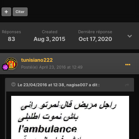
Citer
Réponses
Created
Dernière réponse
83
Aug 3, 2015
Oct 17, 2020
tunisiano222
Posté(e)
April 23, 2016 at 12:49
Le 23/04/2016 at 12:38,
nagisa007
a dit :