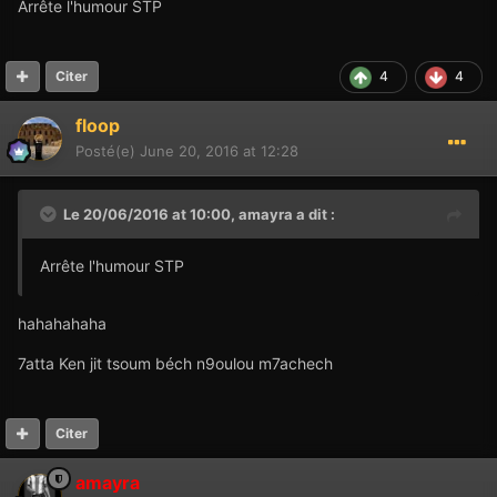
Arrête l'humour STP
4
4
Citer
floop
Posté(e)
June 20, 2016 at 12:28
Le 20/06/2016 at 10:00,
amayra
a dit :
Arrête l'humour STP
hahahahaha
7atta Ken jit tsoum béch n9oulou m7achech
Citer
amayra