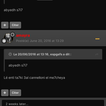
abyedh s7i7
Citer
amayra
Posté(e)
June 20, 2016 at 13:29
Le 20/06/2016 at 13:16,
espgafs
a dit :
abyedh s7i7
Lé enti ta7ki 3al cannelloni el me7cheya
Citer
2 weeks later...