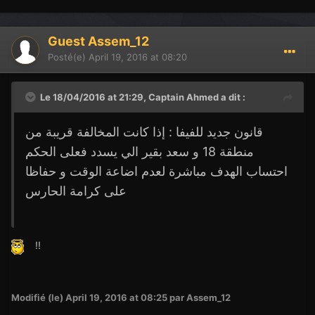
Guest Assem_12
Posté(e)
April 19, 2016 at 08:20
Le 18/04/2016 at 21:29,
Captain Ahmed
a dit :
قانون جديد للفيفا : إذا كانت المخالفة قريبة من
منطقة 18 و سعد بقير الي يسدد فعلى الحكم
احتساب الهدف مباشرة لعدم اضاعة الوقت و حفاظا
على كرامة الحارس
!!
Modifié (le)
April 19, 2016 at 08:25
par Assem_12