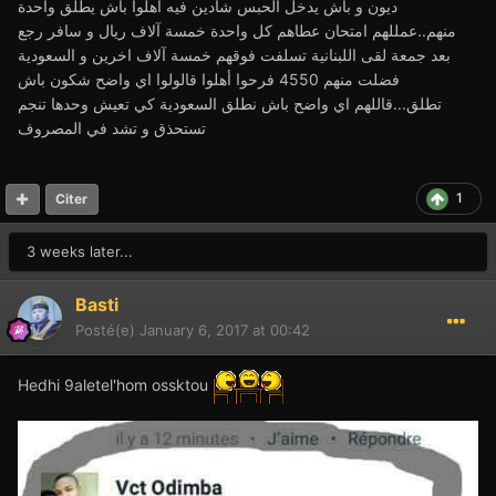
ديون و باش يدخل الحبس شادين فيه اهلوا باش يطلق واحدة
منهم..عمللهم امتحان عطاهم كل واحدة خمسة آلاف ريال و سافر رجع
بعد جمعة لقى اللبنانية تسلفت فوقهم خمسة آلاف اخرين و السعودية
فضلت منهم 4550 فرحوا أهلوا قالولوا اي واضح شكون باش
تطلق...قاللهم اي واضح باش نطلق السعودية كي تعيش وحدها تنجم
تستحذق و تشد في المصروف
1
Citer
3 weeks later...
Basti
Posté(e)
January 6, 2017 at 00:42
Hedhi 9aletel'hom ossktou