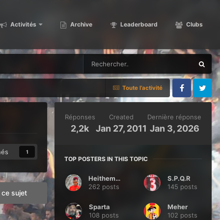
Activités
Archive
Leaderboard
Clubs
Toute l’activité
Facebook
Twitter
Réponses
Created
Dernière réponse
2,2k
Jan 27, 2011
Jan 3, 2026
nés
1
TOP POSTERS IN THIS TOPIC
Heithem44
S.P.Q.R
262 posts
145 posts
ce sujet
Sparta
Meher
108 posts
102 posts