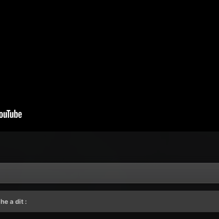
che
a dit :