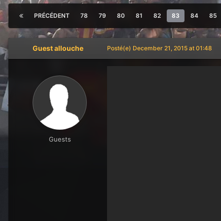
PRÉCÉDENT
78
79
80
81
82
83
84
85
Guest allouche
Posté(e)
December 21, 2015 at 01:48
Guests