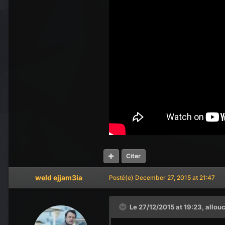
Citer
weld ejjam3ia
Posté(e)
December 27, 2015 at 21:47
Le 27/12/2015 at 19:23,
allou