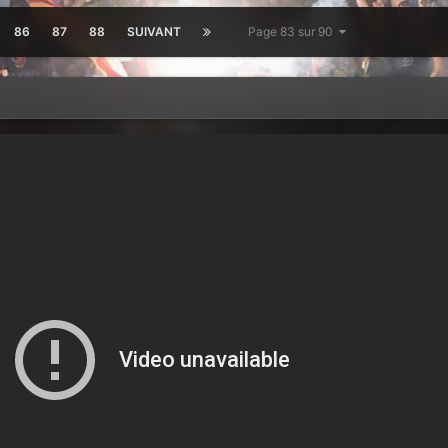
86
87
88
SUIVANT
Page 83 sur 90