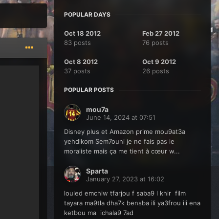
POPULAR DAYS
Oct 18 2012
Feb 27 2012
83 posts
76 posts
Oct 8 2012
Oct 9 2012
37 posts
26 posts
POPULAR POSTS
mou7a
June 14, 2024 at 07:51
Disney plus et Amazon prime mou9at3a
yehdikom Sem7ouni je ne fais pas le
moraliste mais ça me tient à cœur w...
Sparta
January 27, 2023 at 16:02
louled emchiw tfarjou f saba9 l khir film
tayara ma9tla dha7k bensba ili ya3frou ili ena
ketbou ma ichala9 7ad