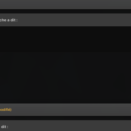
uche
a dit :
odifié)
 dit :