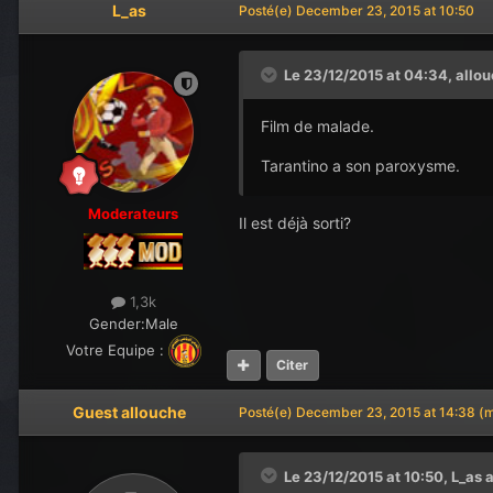
L_as
Posté(e)
December 23, 2015 at 10:50
Le 23/12/2015 at 04:34,
allo
Film de malade.
Tarantino a son paroxysme.
Moderateurs
Il est déjà sorti?
1,3k
Gender:
Male
Votre Equipe :
Citer
Guest allouche
Posté(e)
December 23, 2015 at 14:38
(m
Le 23/12/2015 at 10:50,
L_as
a