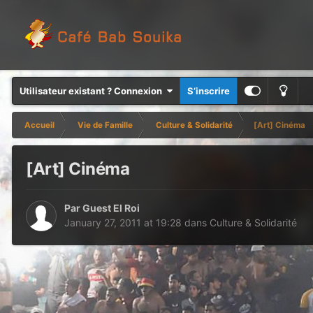
Utilisateur existant ? Connexion
S’inscrire
Accueil
Vie de Famille
Culture & Solidarité
[Art] Cinéma
[Art] Cinéma
Par Guest El Roi
January 27, 2011 at 19:28
dans
Culture & Solidarité