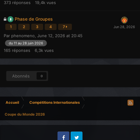
373
réponses
19,4k
vues
Phase de Groupes
1
2
3
4
7
Par
phenomeno
,
June 12, 2026 at 20:45
du 11 au 28 juin 2026
165
réponses
6,3k
vues
Abonnés
0
Accueil
Compétitions Internationales
Coupe du Monde 2026