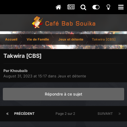
Accueil
Vie de Famille
Jeux et détente
Takwira [CBS]
Takwira [CBS]
Par
Khoubaib
August 31, 2023 at 15:17
dans
Jeux et détente
Répondre à ce sujet
PRÉCÉDENT
Page 2 sur 2
SUIVANT