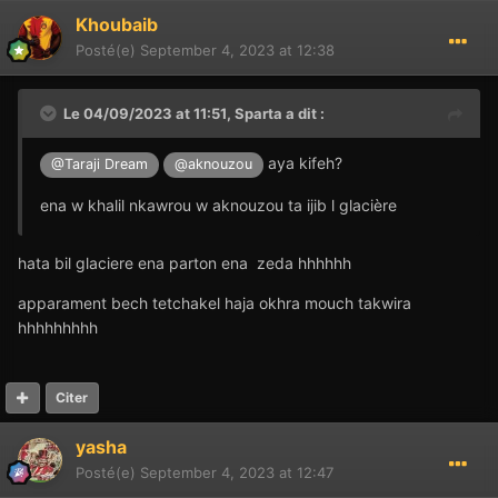
Khoubaib
Posté(e)
September 4, 2023 at 12:38
Le 04/09/2023 at 11:51,
Sparta
a dit :
aya kifeh?
@Taraji Dream
@aknouzou
ena w khalil nkawrou w aknouzou ta ijib l glacière
hata bil glaciere ena parton ena zeda hhhhhh
apparament bech tetchakel haja okhra mouch takwira
hhhhhhhhh
Citer
yasha
Posté(e)
September 4, 2023 at 12:47