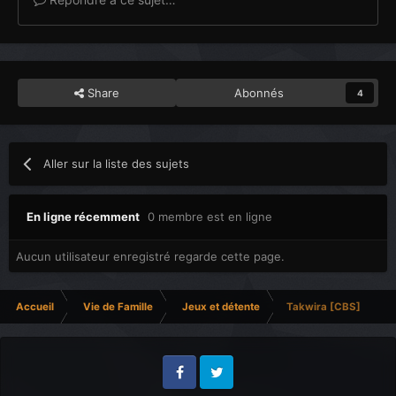
Share
Abonnés
4
Aller sur la liste des sujets
En ligne récemment
0 membre est en ligne
Aucun utilisateur enregistré regarde cette page.
Accueil
Vie de Famille
Jeux et détente
Takwira [CBS]
Facebook
Twitter