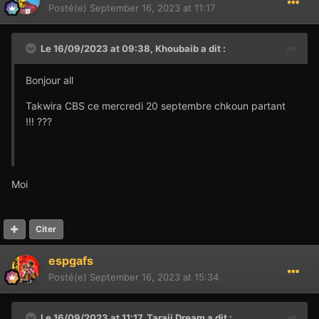
Posté(e)
September 16, 2023 at 11:17
Le 16/09/2023 at 09:38,
Khoubaib
a dit :
Bonjour all
Takwira CBS ce mercredi 20 septembre chkoun partant
!!! ???
Moi
Citer
espgafs
Posté(e)
September 16, 2023 at 15:34
Le 16/09/2023 at 11:17,
Taraji Dream
a dit :