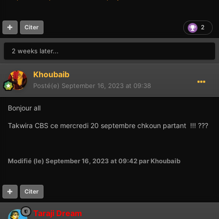
2
Citer
2 weeks later...
Khoubaib
Posté(e)
September 16, 2023 at 09:38
Bonjour all
Takwira CBS ce mercredi 20 septembre chkoun partant !!! ???
Modifié (le)
September 16, 2023 at 09:42
par Khoubaib
Citer
Taraji Dream