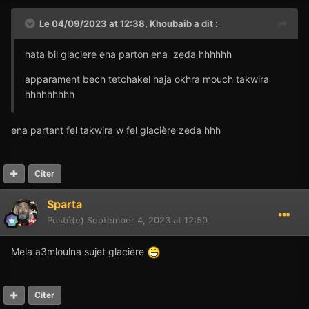
Le 04/09/2023 at 12:38,
Khoubaib
a dit :
hata bil glaciere ena parton ena zeda hhhhhh
apparament bech tetchakel haja okhra mouch takwira
hhhhhhhhh
ena partant fel takwira w fel glacière zeda hhh
Citer
Sparta
Posté(e)
September 4, 2023 at 12:50
Mela a3mloulna sujet glacière
Citer