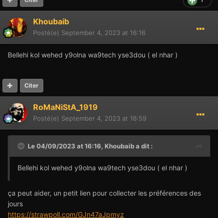
Khoubaib
Posté(e)
September 4, 2023 at 16:16
Bellehi kol wehed y9olna wa9tech yse3dou ( el nhar )
Citer
RoMaNiStA_1919
Posté(e)
September 4, 2023 at 16:59
Le 04/09/2023 at 16:16,
Khoubaib
a dit :
Bellehi kol wehed y9olna wa9tech yse3dou ( el nhar )
ça peut aider, un petit lien pour collecter les préférences des
jours
https://strawpoll.com/GJn47aJpmyz