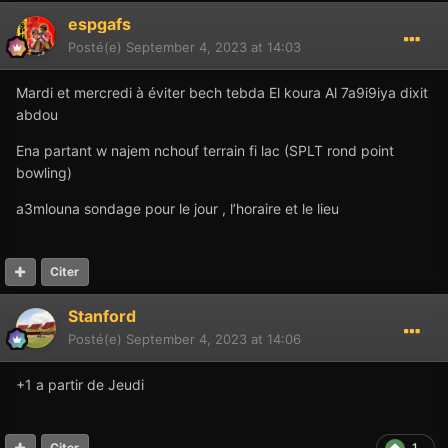
espgafs
Posté(e)
September 4, 2023 at 14:03
Mardi et mercredi à éviter bech tebda El koura Al 7a9i9iya dixit
abdou
Ena partant w najem nchouf terrain fi lac (SPLT rond point
bowling)
a3mlouna sondage pour le jour , l’horaire et le lieu
Citer
Stanford
Posté(e)
September 4, 2023 at 14:06
+1 a partir de Jeudi
1
Citer