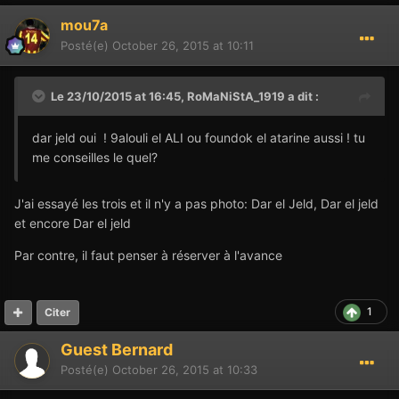
mou7a
Posté(e)
October 26, 2015 at 10:11
Le 23/10/2015 at 16:45,
RoMaNiStA_1919
a dit :
dar jeld oui ! 9alouli el ALI ou foundok el atarine aussi ! tu
me conseilles le quel?
J'ai essayé les trois et il n'y a pas photo: Dar el Jeld, Dar el jeld
et encore Dar el jeld
Par contre, il faut penser à réserver à l'avance
1
Citer
Guest Bernard
Posté(e)
October 26, 2015 at 10:33