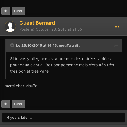
Citer
Guest Bernard
Posté(e)
October 26, 2015 at 21:35
Le 26/10/2015 at 14:15,
mou7a
a dit :
Si tu vas y aller, pensez à prendre des entrées variées
pour deux c'est à 18dt par personne mais c'ets très très
très bon et très varié
merci cher Mou7a.
Citer
4 years later...