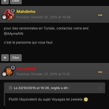
Citer
Mahdinho
Posté(e)
October 22, 2015 at 10:34
pour des randonnées en Tunisie, contactez notre ami
@AAymeNN
c'est la personne qui vous faut
Citer
ara_dawla
Posté(e)
October 22, 2015 at 11:22
Le 22/10/2015 at 10:26,
nrgtik
a dit :
Plutôt l'équivalent du sujet Voyages lel zwewla