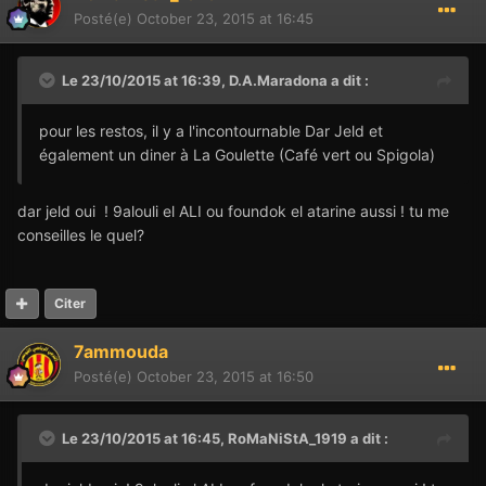
Posté(e)
October 23, 2015 at 16:45
Le 23/10/2015 at 16:39,
D.A.Maradona
a dit :
pour les restos, il y a l'incontournable Dar Jeld et
également un diner à La Goulette (Café vert ou Spigola)
dar jeld oui ! 9alouli el ALI ou foundok el atarine aussi ! tu me
conseilles le quel?
Citer
7ammouda
Posté(e)
October 23, 2015 at 16:50
Le 23/10/2015 at 16:45,
RoMaNiStA_1919
a dit :