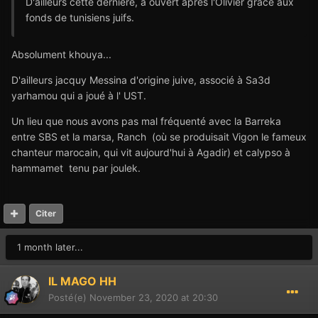
D'ailleurs cette dernière, a ouvert aprés l'Olivier grâce aux
fonds de tunisiens juifs.
Absolument khouya...
D'ailleurs jacquy Messina d'origine juive, associé à Sa3d
yarhamou qui a joué à l' UST.
Un lieu que nous avons pas mal fréquenté avec la Barreka
entre SBS et la marsa, Ranch (où se produisait Vigon le fameux
chanteur marocain, qui vit aujourd'hui à Agadir) et calypso à
hammamet tenu par joulek.
Citer
1 month later...
IL MAGO HH
Posté(e)
November 23, 2020 at 20:30