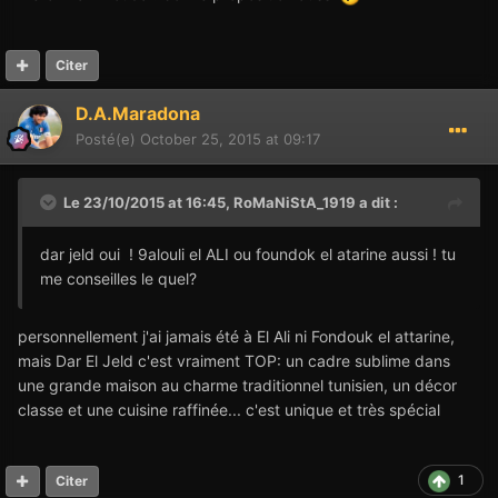
Citer
D.A.Maradona
Posté(e)
October 25, 2015 at 09:17
Le 23/10/2015 at 16:45,
RoMaNiStA_1919
a dit :
dar jeld oui ! 9alouli el ALI ou foundok el atarine aussi ! tu
me conseilles le quel?
personnellement j'ai jamais été à El Ali ni Fondouk el attarine,
mais Dar El Jeld c'est vraiment TOP: un cadre sublime dans
une grande maison au charme traditionnel tunisien, un décor
classe et une cuisine raffinée... c'est unique et très spécial
1
Citer