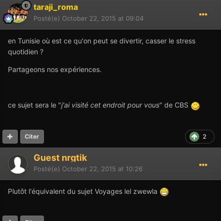
taraji_roma
Posté(e)
October 22, 2015 at 09:04
en Tunisie où est ce qu'on peut se divertir, casser le stress
quotidien ?
Partageons nos expériences.
ce sujet sera le "
j'ai visité cet endroit pour vous
" de CBS
2
Citer
Guest nrgtik
Posté(e)
October 22, 2015 at 10:26
Plutôt l'équivalent du sujet Voyages lel zwewla