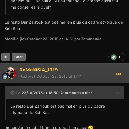
dar jeld oui ! 9alouli el ALI ou foundok el atarine aussi ! tu
me conseilles le quel?
Le resto Dar Zarrouk est pas mal en plus du cadre atypique de
Sidi Bou
Modifié (le)
October 23, 2015 at 16:51
par 7ammouda
1
Citer
RoMaNiStA_1919
Posté(e)
October 23, 2015 at 17:11
Le 23/10/2015 at 16:50,
7ammouda
a dit :
Le resto Dar Zarrouk est pas mal en plus du cadre
atypique de Sidi Bou
merciii 7ammouda ! bonne proposition aussi