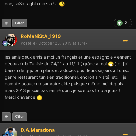
non, sa3at aghla mais a7la
2
Citer
RoMaNiStA_1919
Posté(e)
October 23, 2015 at 15:47
les amis deux amis a moi un français et une espagnole viennent
découvrir la Tunisie du 04/11 au 11/11 ( grâce a moi
) et j'ai
besoin de qqs bon plans et astuces pour leurs séjours a Tunis..
genre restaurant tunisien traditionnel, endroit a visité etc .. je
compte beaucoup sur votre aide puisque même moi depuis
mars 2013 je suis pas rentré donc je suis pas trop a jours !
Merci d'avance
Citer
D.A.Maradona