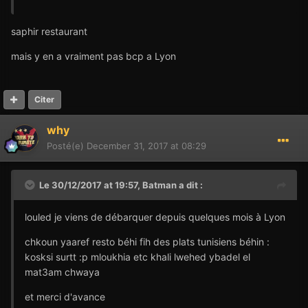
saphir restaurant
mais y en a vraiment pas bcp a Lyon
Citer
why
Posté(e)
December 31, 2017 at 08:29
Le 30/12/2017 at 19:57,
Batman
a dit :
louled je viens de débarquer depuis quelques mois à Lyon
chkoun yaaref resto béhi fih des plats tunisiens béhin :
kosksi surtt :p mloukhia etc khali lwehed ybadel el
mat3am chwaya
et merci d'avance