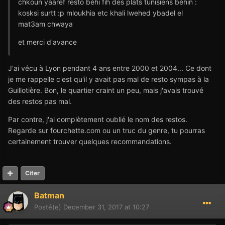
chkoun yaaref resto béhi fih des plats tunisiens béhin :
kosksi surtt :p mloukhia etc khali lwehed ybadel el
mat3am chwaya
et merci d'avance
J'ai vécu à Lyon pendant 4 ans entre 2000 et 2004... Ce dont
je me rappelle c'est qu'il y avait pas mal de resto sympas à la
Guillotière. Bon, le quartier craint un peu, mais j'avais trouvé
des restos pas mal.
Par contre, j'ai complètement oublié le nom des restos.
Regarde sur fourchette.com ou un truc du genre, tu pourras
certainement trouver quelques recommandations.
Citer
Batman
Posté(e)
December 31, 2017 at 10:27