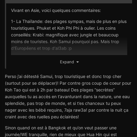
Vivant en Asie, voici quelques commentaires:
1- La Thaïlande: des plages sympas, mais de plus en plus
touristiques. Phuket et Koh Phi Phi à oulier. Les coins
conseillés: Krabi: magnifique avec jungle et beaucoup
moins de touristes. Koh Samui pourquoi pas. Mais trop
d'Européens et trop d'al3ab :p
Sinon, Koh Chang dans l'est c'est pas mal, et sinon Koh
Expand
Lanta c'est pas mal du tout. Bonus pour Koh Lanta: de la
nourriture halal pour ceux que ça intéresse.
Perso j’ai détesté Samui, trop touristique et donc trop cher
(surtout pour se déplacer)! Par contre gros coup de coeur pour
Koh Tao qui est à 2h par bateau! Des plages “secrètes”
auxquelles tu as accès en t’avanturant dans la nature, une eau
splendide, pas trop de monde, et si t’es chanceux tu peux
nager avec les bébé requins, 7aja raw3a! par contre la nuit ça
craint avec des ruelles peu éclairées!
Sinon quand on est à Bangkok et qu’on veut passer une
journée/WE tranquille, rien de mieux que Hua Hin qui est