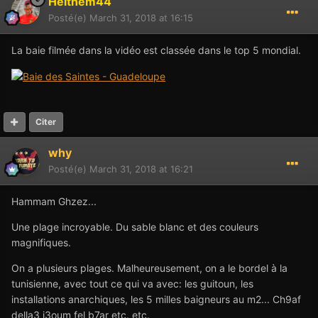
Heithem44
Posté(e)
March 31, 2018 at 16:15
La baie filmée dans la vidéo est classée dans le top 5 mondial.
Citer
why
Posté(e)
March 31, 2018 at 16:21
Hammam Ghzez...
Une plage incroyable. Du sable blanc et des couleurs
magnifiques.
On a plusieurs plages. Malheureusement, on a le bordel à la
tunisienne, avec tout ce qui va avec: les guitoun, les
installations anarchiques, les 5 milles baigneurs au m2... Ch9af
della3 i3oum fel b7ar etc. etc.