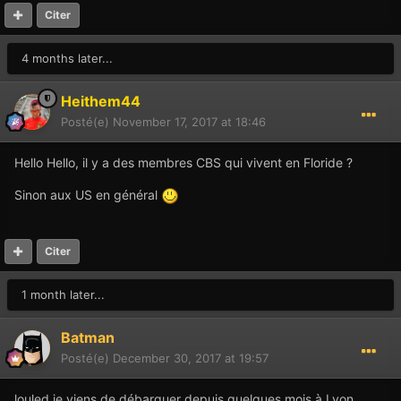
Citer
4 months later...
Heithem44
Posté(e)
November 17, 2017 at 18:46
Hello Hello, il y a des membres CBS qui vivent en Floride ?
Sinon aux US en général
Citer
1 month later...
Batman
Posté(e)
December 30, 2017 at 19:57
louled je viens de débarquer depuis quelques mois à Lyon