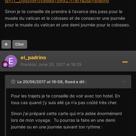
id=11__Dgs5v8F0V9Ma9TbmxZ7r7BtY&usp=sharing
Sinon je te conseille de prendre à l'avance des pass pour le
musée du vatican et le colosseo et de consacrer une journée
pour le musée du vatican et une demi journée pour le colosseo.
Citer
el_padrino
Posté(e)
June 20, 2017 at 18:29
Le 20/06/2017 at 16:08,
Raed
a dit :
Pour les trajets je te conseille de voir avec ton hotel. En
tous cas quand j'y suis allé ça n'a pas coûté très cher.
Sinon j'ai préparé cette carte qui m'a aidée énormément
lors de mon voyage. Tu pourras la faire en une demi
journée ou en une journée suivant ton rythme :