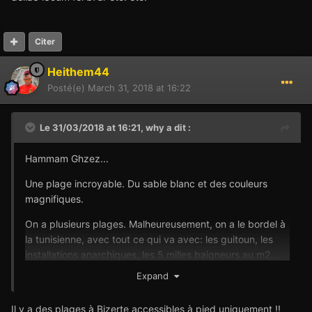
Citer
Heithem44
Posté(e)
March 31, 2018 at 16:22
Le 31/03/2018 at 16:21,
why
a dit :
Hammam Ghzez...
Une plage incroyable. Du sable blanc et des couleurs
magnifiques.
On a plusieurs plages. Malheureusement, on a le bordel à
la tunisienne, avec tout ce qui va avec: les guitoun, les
installations anarchiques, les 5 milles baigneurs au m2...
Ch9af della3 i3oum fel b7ar etc. etc.
Expand
Il y a des plages à Bizerte accessibles à pied uniquement !!