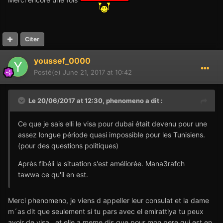
Merci encore une fois
Citer
youssef_0000
Posté(e)
June 21, 2017 at 10:42
Le 20/06/2017 at 12:30,
phenomeno
a dit :
Ce que je sais elli le visa pour dubai était devenu pour une
assez longue période quasi impossible pour les Tunisiens.
(pour des questions politiques)
Après fibéli la situation s'est améliorée. Mana3rafch
tawwa ce qu'il en est.
Merci phenomeno, je viens d appeller leur consulat et la dame
m´as dit que seulement si tu pars avec el emirattiya tu peux
avoir de visa , et elle a meme dis que pour mon pere qui est en