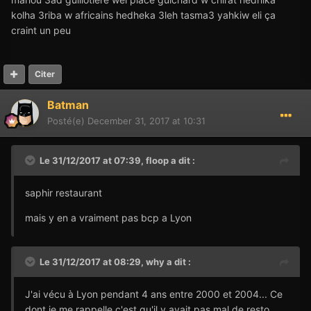
kolha 3riba w africains hedheka 3leh tasma3 yahkiw eli ça
craint un peu
Citer
Batman
Posté(e)
December 31, 2017 at 10:31
Le 31/12/2017 at 07:39,
floop
a dit :
saphir restaurant
mais y en a vraiment pas bcp a Lyon
Le 31/12/2017 at 08:29,
why
a dit :
J'ai vécu à Lyon pendant 4 ans entre 2000 et 2004... Ce
dont je me rappelle c'est qu'il y avait pas mal de resto