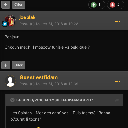
1
2
Citer
joeblak
Posté(e)
March 31, 2018 at 10:28
Bonjour,
Chkoun méchi il moscow tunisie vs belgique ?
Citer
Guest estfidam
Posté(e)
March 31, 2018 at 12:39
Le 30/03/2018 at 17:38,
Heithem44
a dit :
Les Saintes - Mer des caraïbes !! Puis tasma3 "3anna
b7ourat fi toons" !!