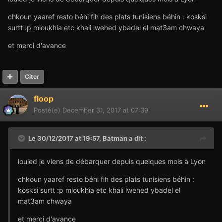
chkoun yaaref resto béhi fih des plats tunisiens béhin : kosksi
surtt :p mloukhia etc khali lwehed ybadel el mat3am chwaya
et merci d'avance
Citer
floop
Posté(e)
December 31, 2017 at 07:39
Le 30/12/2017 at 19:57,
Batman
a dit :
louled je viens de débarquer depuis quelques mois à Lyon
chkoun yaaref resto béhi fih des plats tunisiens béhin :
kosksi surtt :p mloukhia etc khali lwehed ybadel el
mat3am chwaya
et merci d'avance