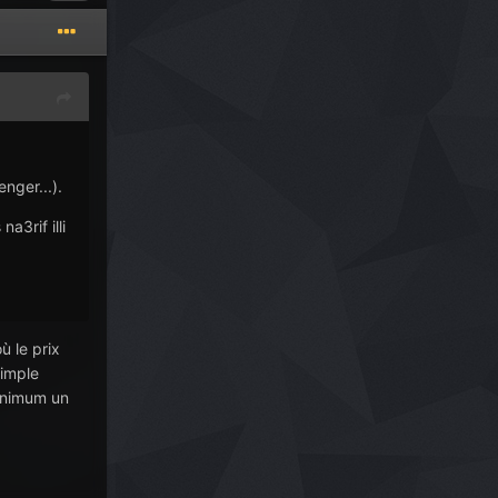
nger...).
a3rif illi
ù le prix
simple
minimum un