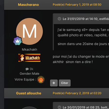
Mascherano
Posté(e)
February 1, 2019 at 08:50
Le 31/01/2019 at 14:10,
estfi
j'ai le samsung s9+ depuis 1an et
qualité photo et video, rapidité,
sinon dans une 20aine de jours 
Mkachakh
pour moi j'ai du changer le mode 
akhthir sinon rien a dire !
9k
Gender:
Male
Votre Equipe :
Citer
Guest allouche
Posté(e)
February 2, 2019 at 02:20
Le 30/01/2019 at 08:25,
batt