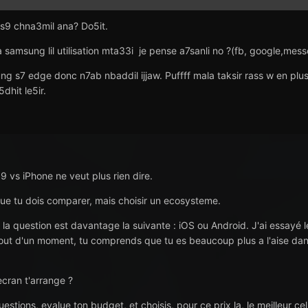
 s9 chna3mil ana? Do5it.
samsung lil utilisation mta33i je pense a7sanli no ?(fb, google,messe
 s7 edge donc n7ab nbaddil ijjaw. Puffff mala taksir rass w en plus n
dhit le5ir.
9 vs iPhone ne veut plus rien dire.
ue tu dois comparer, mais choisir un ecosysteme.
la question est davantage la suivante : iOS ou Android. J'ai essayé le
 bout d'un moment, tu comprends que tu es beaucoup plus a l'aise dans
'ecran t'arrange ?
stions, evalue ton budget, et choisis, pour ce prix la, le meilleur cel