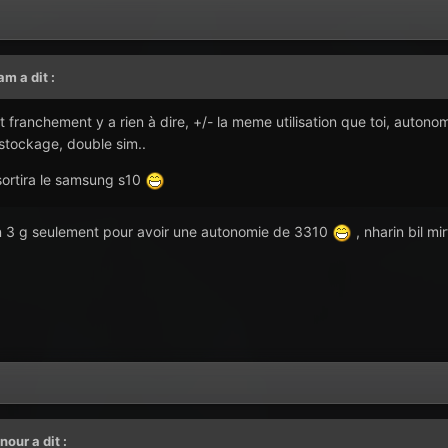
dam
a dit :
 franchement y a rien à dire, +/- la meme utilisation que toi, autonom
 stockage, double sim..
sortira le samsung s10
en 3 g seulement pour avoir une autonomie de 3310
, nharin bil m
_nour
a dit :