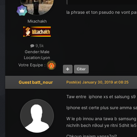
la phrase et ton pseudo ne vont p
Mkachakh
9,5k
Gender:
Male
Location:
Lyon
Votre Equipe :
Citer
Guest batt_nour
Posté(e)
January 30, 2019 at 08:25
Taw entre iphone xs et salsung s9
Iphone est certe plus sure amma sam
W le pb innou ana tawa b samsung s7
nichrih bech n9oul ye ritni 5dhit le5i
Chkoun inajam yansa7ni?