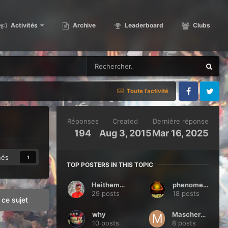
Activités
Archive
Leaderboard
Clubs
Toute l’activité
Facebook
Twitter
Réponses
Created
Dernière réponse
194
Aug 3, 2015
Mar 16, 2025
nés
1
TOP POSTERS IN THIS TOPIC
Heithem44
phenomeno
29 posts
18 posts
ce sujet
why
Mascherano
10 posts
8 posts