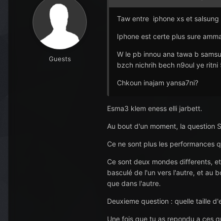
Taw entre iphone xs et salsung
Iphone est certe plus sure amma 
W le pb innou ana tawa b samsung
Guests
bzch nichrih bech n9oul ye ritni 5
Chkoun inajam yansa7ni?
Esma3 klem eness elli jarbett.
Au bout d'un moment, la question S
Ce ne sont plus les performances q
Ce sont deux mondes differents, et 
basculé de l'un vers l'autre, et au
que dans l'autre.
Deuxieme question
: quelle taille d
Une fois que tu as repondu a ces que