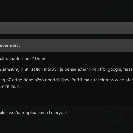
_nour
a dit :
 s9 chna3mil ana? Do5it.
samsung lil utilisation mta33i je pense a7sanli no ?(fb, google,messe
 s7 edge donc n7ab nbaddil ijjaw. Puffff mala taksir rass w en plus n
dhit le5ir.
oulek we7id repplica kima l maryoul