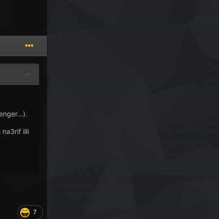
nger...).
a3rif illi
7