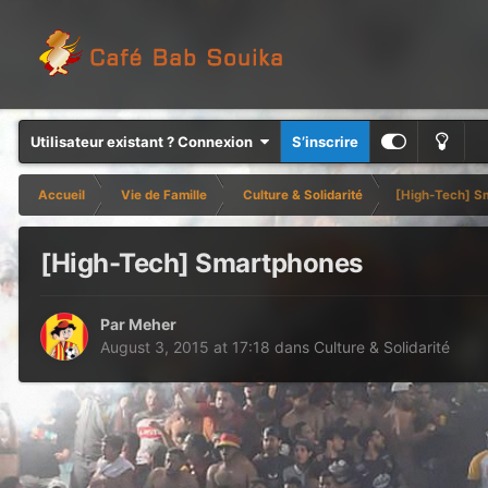
Utilisateur existant ? Connexion
S’inscrire
Accueil
Vie de Famille
Culture & Solidarité
[High-Tech] S
[High-Tech] Smartphones
Par
Meher
August 3, 2015 at 17:18
dans
Culture & Solidarité