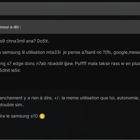
_nour
a dit :
 s9 chna3mil ana? Do5it.
samsung lil utilisation mta33i je pense a7sanli no ?(fb, google,messe
 s7 edge donc n7ab nbaddil ijjaw. Puffff mala taksir rass w en plus n
dhit le5ir.
anchement y a rien à dire, +/- la meme utilisation que toi, autonomie,
 double sim..
tira le samsung s10