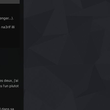
nger...).
a3rif illi
s deux, j'ai
 l'un plutot
l dans sa