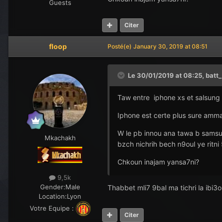
Guests
Citer
floop
Posté(e)
January 30, 2019 at 08:51
Le 30/01/2019 at 08:25,
batt
Taw entre iphone xs et salsung
Iphone est certe plus sure amma 
W le pb innou ana tawa b samsung
Mkachakh
bzch nichrih bech n9oul ye ritni 5
Chkoun inajam yansa7ni?
9,5k
Gender:
Male
Thabbet mli7 9bal ma tichri la ibi3
Location:
Lyon
Votre Equipe :
Citer