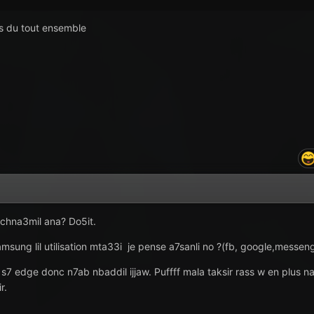
as du tout ensemble
 chna3mil ana? Do5it.
sung lil utilisation mta33i je pense a7sanli no ?(fb, google,messenge
 edge donc n7ab nbaddil ijjaw. Puffff mala taksir rass w en plus na3r
r.