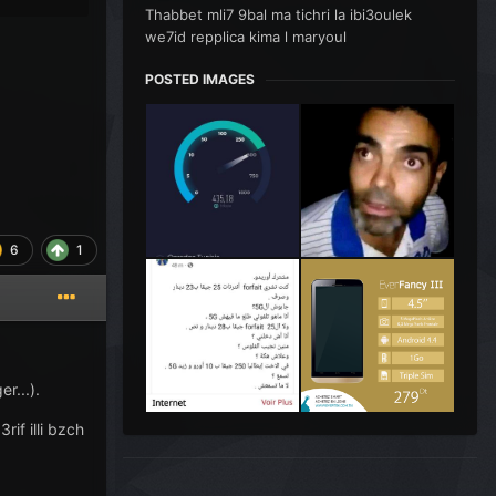
Thabbet mli7 9bal ma tichri la ibi3oulek
we7id repplica kima l maryoul
POSTED IMAGES
6
1
r...).
if illi bzch