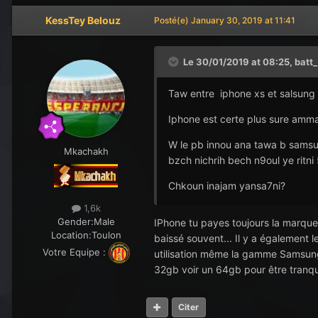
KessTey Belouz
Posté(e)
January 30, 2019 at 11:41
Le 30/01/2019 at 08:25,
batt
Taw entre iphone xs et salsung
Iphone est certe plus sure amma 
W le pb innou ana tawa b samsung
Mkachakh
bzch nichrih bech n9oul ye ritni 5
Chkoun inajam yansa7ni?
1,6k
Gender:
Male
IPhone tu payes toujours la marque
Location:
Toulon
baissé souvent... Il y a également
Votre Equipe :
utilisation même la gamme Samsung 
32gb voir un 64gb pour être tranqui
Citer