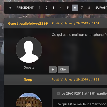
PRÉCÉDENT
1
2
3
4
5
6
7
8
SUIVAN
Guest paullefebvre2299
Posté(e)
January 29, 2019 at 11:01
Ce qui est le meilleur smartphone f
Guests
Citer
floop
Posté(e)
January 29, 2019 at 11:38
Le 29/01/2019 at 11:01,
paull
Ce qui est le meilleur smartphon