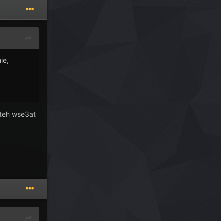
ie,
irteh wse3at