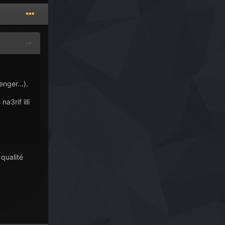
nger...).
a3rif illi
 qualité