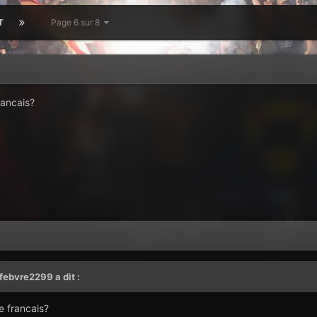
T
Page 6 sur 8
rancais?
efebvre2299
a dit :
e francais?