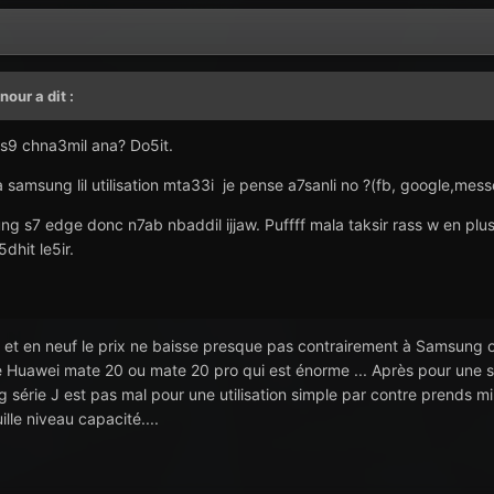
_nour
a dit :
 s9 chna3mil ana? Do5it.
samsung lil utilisation mta33i je pense a7sanli no ?(fb, google,messe
 s7 edge donc n7ab nbaddil ijjaw. Puffff mala taksir rass w en plus n
dhit le5ir.
 et en neuf le prix ne baisse presque pas contrairement à Samsung o
 le Huawei mate 20 ou mate 20 pro qui est énorme ... Après pour une 
série J est pas mal pour une utilisation simple par contre prends 
lle niveau capacité....