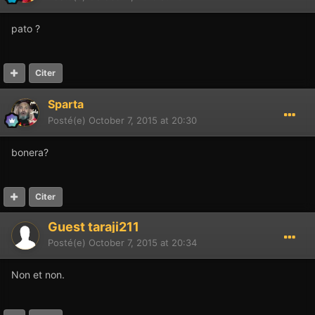
pato ?
Citer
Sparta
Posté(e)
October 7, 2015 at 20:30
bonera?
Citer
Guest taraji211
Posté(e)
October 7, 2015 at 20:34
Non et non.