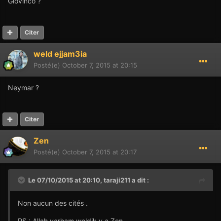
Giovinco ?
Citer
weld ejjam3ia
Posté(e)
October 7, 2015 at 20:15
Neymar ?
Citer
Zen
Posté(e)
October 7, 2015 at 20:17
Le 07/10/2015 at 20:10,
taraji211
a dit :
Non aucun des cités .
PS : Allah yarham weldik y a Zen.