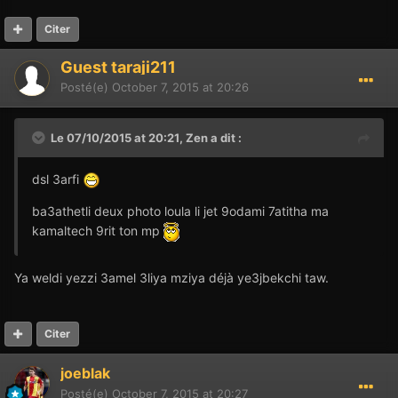
Citer
Guest taraji211
Posté(e)
October 7, 2015 at 20:26
Le 07/10/2015 at 20:21,
Zen
a dit :
dsl 3arfi
ba3athetli deux photo loula li jet 9odami 7atitha ma
kamaltech 9rit ton mp
Ya weldi yezzi 3amel 3liya mziya déjà ye3jbekchi taw.
Citer
joeblak
Posté(e)
October 7, 2015 at 20:27