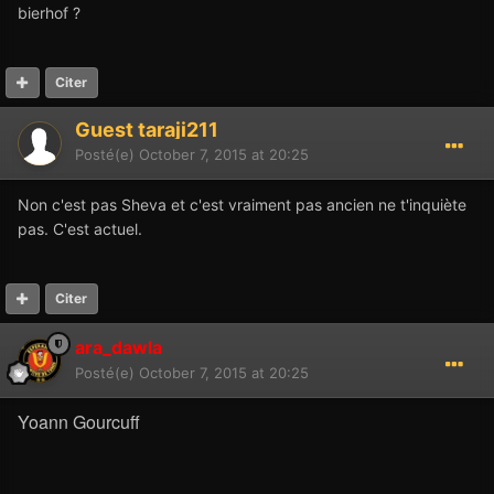
bierhof ?
Citer
Guest taraji211
Posté(e)
October 7, 2015 at 20:25
Non c'est pas Sheva et c'est vraiment pas ancien ne t'inquiète
pas. C'est actuel.
Citer
ara_dawla
Posté(e)
October 7, 2015 at 20:25
Yoann Gourcuff