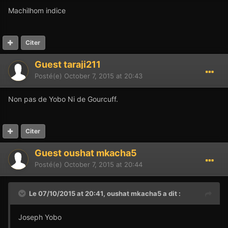
Machilhom indice
Citer
Guest taraji211
Posté(e)
October 7, 2015 at 20:43
Non pas de Yobo Ni de Gourcuff.
Citer
Guest oushat mkacha5
Posté(e)
October 7, 2015 at 20:44
Le 07/10/2015 at 20:41,
oushat mkacha5
a dit :
Joseph Yobo