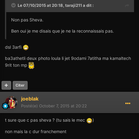
Le 07/10/2015 at 20:18,
taraji211
a dit :
Non pas Sheva.
Ben oui je me disais que je ne la reconnaissais pas.
dsl 3arfi
ba3athetli deux photo loula li jet 9odami 7atitha ma kamaltech
9rit ton mp
Citer
joeblak
Posté(e)
October 7, 2015 at 20:22
t sure que c pas sheva ? (tu sais le mec
)
non mais la c dur franchement