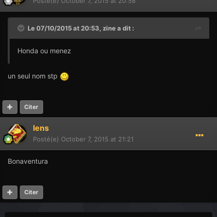
Posté(e)
October 7, 2015 at 20:58
Le 07/10/2015 at 20:53,
zine
a dit :
Honda ou menez
un seul nom stp
Citer
lens
Posté(e)
October 7, 2015 at 21:21
Bonaventura
Citer