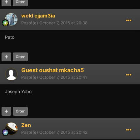
Citer
weld ejjam3ia
Posté(e)
October 7, 2015 at 20:38
Pato
Citer
Guest oushat mkacha5
Posté(e)
October 7, 2015 at 20:41
Joseph Yobo
Citer
Zen
Posté(e)
October 7, 2015 at 20:42