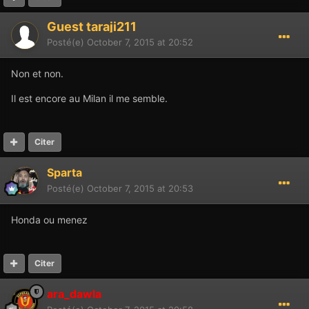
Guest taraji211
Posté(e)
October 7, 2015 at 20:52
Non et non.
Il est encore au Milan il me semble.
Citer
Sparta
Posté(e)
October 7, 2015 at 20:53
Honda ou menez
Citer
ara_dawla