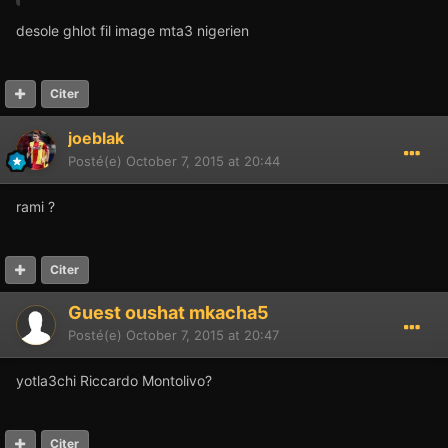
desole ghlot fil image mta3 nigerien
Citer
joeblak
Posté(e)
October 7, 2015 at 20:44
rami ?
Citer
Guest oushat mkacha5
Posté(e)
October 7, 2015 at 20:47
yotla3chi Riccardo Montolivo?
Citer