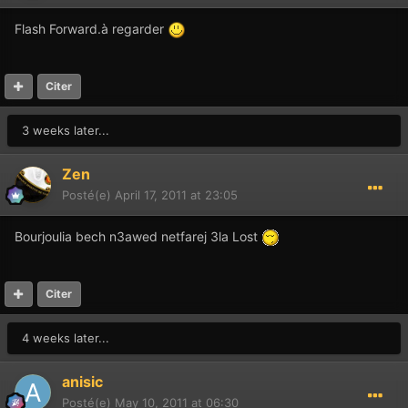
Flash Forward.à regarder
Citer
3 weeks later...
Zen
Posté(e)
April 17, 2011 at 23:05
Bourjoulia bech n3awed netfarej 3la Lost
Citer
4 weeks later...
anisic
Posté(e)
May 10, 2011 at 06:30