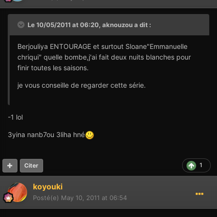
Le 10/05/2011 at 06:20, aknouzou a dit :
Berjouliya ENTOURAGE et surtout Sloane"Emmanuelle
chriqui" quelle bombe,j'ai fait deux nuits blanches pour
finir toutes les saisons.
je vous conseille de regarder cette série.
-1 lol
3yina nanb7ou 3liha hné
1
Citer
koyouki
Posté(e)
May 10, 2011 at 06:54