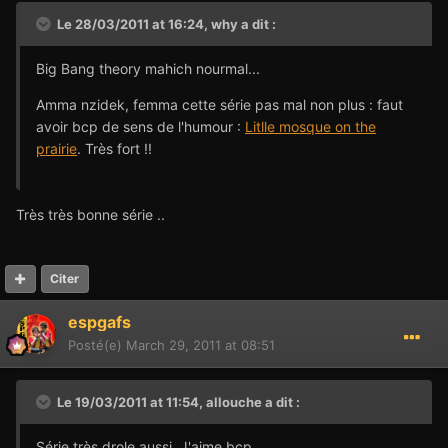
Le 28/03/2011 at 16:24, why a dit :
Big Bang theory mahich nourmal...
Amma nzidek, femma cette série pas mal non plus : faut
avoir bcp de sens de l'humour :
Litlle mosque on the
prairie
. Très fort !!
Très très bonne série ..
Citer
espgafs
Posté(e)
March 29, 2011 at 08:51
Le 19/03/2011 at 11:54, allouche a dit :
Série très drole aussi. J'aime bcp.