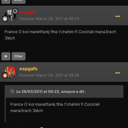
amayra
Posté(e)
March 29, 2011 at 09:23
France O kol manétfaréj fiha t'chahini fi Cocktail mana3rach
3léch
Citer
espgafs
Posté(e)
March 29, 2011 at 09:26
Le 29/03/2011 at 09:23, amayra a dit :
France O kol manétfaréj fiha t'chahini fi Cocktail
mana3rach 3léch