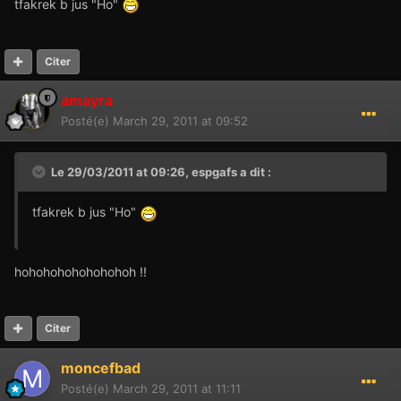
tfakrek b jus "Ho"
Citer
amayra
Posté(e)
March 29, 2011 at 09:52
Le 29/03/2011 at 09:26, espgafs a dit :
tfakrek b jus "Ho"
hohohohohohohohoh !!
Citer
moncefbad
Posté(e)
March 29, 2011 at 11:11