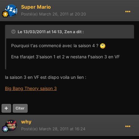
Super Mario
Posté(e)
March 26, 2011 at 20:20
Le 13/03/2011 at 14:13, Zen a dit :
Pourquoi t'as commencé avec la saison 4 ?
Ena tfarajet 3'saison 1 et 2 w nestana f'saison 3 en VF
la saison 3 en VF est dispo voila un lien :
Big Bang Theory saison 3
Citer
why
Posté(e)
March 28, 2011 at 16:24