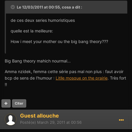
Le 12/03/2011 at 00:55, cosa a dit :
de ces deux series humoristiques
quelle est la meilleure:
How i meet your mother ou the big bang theory???
Big Bang theory mahich nourmal...
Amma nzidek, femma cette série pas mal non plus : faut avoir
bcp de sens de l'humour :
Litlle mosque on the prairie
. Très fort
!!
Citer
Guest allouche
Posté(e)
March 29, 2011 at 00:56