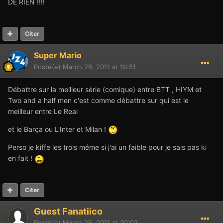
DE RIEN !!!!
Citer
Super Mario
Posté(e)
March 26, 2011 at 19:51
Débattre sur la meilleur série (comique) entre BTT , HIYM et
Two and a half men c'est comme débattre sur qui est le
meilleur entre Le Real
et le Barça ou L'Inter et Milan !
Perso je kiffe les trois méme si j'ai un faible pour je sais pas ki
en fait !
Citer
Guest Fanatiico
Posté(e)
March 26, 2011 at 20:03