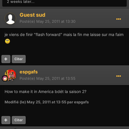
2 weeks later...
Guest sud
Posté(e)
May 25, 2011 at 13:30
je viens de finir "flash forward" mais la fin me laisse sur ma faim
Citer
espgafs
Posté(e)
May 25, 2011 at 13:55
How to make it in America bdét la saison 2?
Modifié (le)
May 25, 2011 at 13:55
par espgafs
Citer