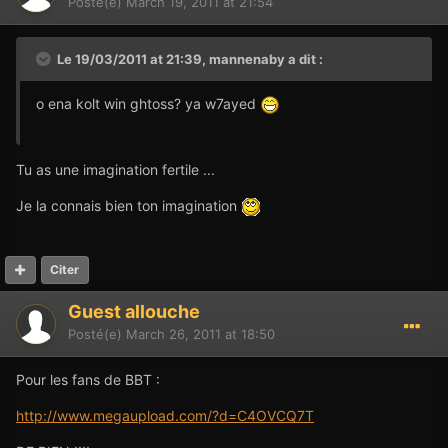
Posté(e)
March 19, 2011 at 21:54
Le 19/03/2011 at 21:39, mannenaby a dit :
o ena kolt win ghtoss? ya w7ayed
Tu as une imagination fertile ...
Je la connais bien ton imagination
Citer
Guest allouche
Posté(e)
March 26, 2011 at 18:50
Pour les fans de BBT :
http://www.megaupload.com/?d=C4OVCQ7T