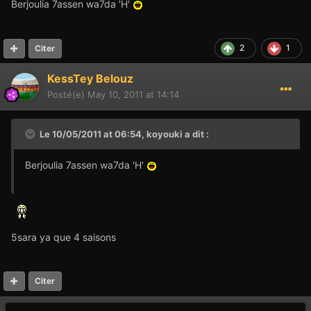
Berjoulia 7assen wa7da 'H'
2
1
Citer
KessTey Belouz
Posté(e)
May 10, 2011 at 14:14
Le 10/05/2011 at 06:54, koyouki a dit :
Berjoulia 7assen wa7da 'H'
5sara ya que 4 saisons
Citer