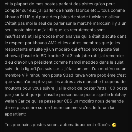
et la plupart de mes postes parlent des pistes qu'on peut
compter sur eux j'ai parler de khali9i fabrice etc... tous comme
khouna PLUS qui parle des pistes de stade tunisien d'ailleur
c'était pas moi le seul de parler sur le marché marocain il y a un
seul poste hier que j'ai dit que les recrutements sont
insuffisants et j'ai proposé mon analyse qui a était discuté dans
le respect par khouna AM2 et les autres membres que je les
respectents ensuite yji un modéro qui efface mon poste 9al
chnowa j'insulte le BD lkadbe 3ini 3inak jabe rabi j'ai remercier
dieu d'avoir un président comme hamdi meddeb dans le sujet
suivi de la ligue1.j'en suis sur si j'étais un ami d'un modéro ou un
membre VIP rahou mon poste 93ad ltawa votre probléme c'est
que vous n'acceptez pas les autres avis manache troupeau de
moutons pour vous suivre .j'ai le droit de poster 7atta 100 poste
par jour tant que je n'insulte personne.ce poste signifie kolchay
wallah 3ar ce qui se passe sur CBS un modéro nous demande
de ne plus écrire sur ce forum comme si c'est le forum lui
appartient:
Tes prochains postes seront automatiquement effacés.