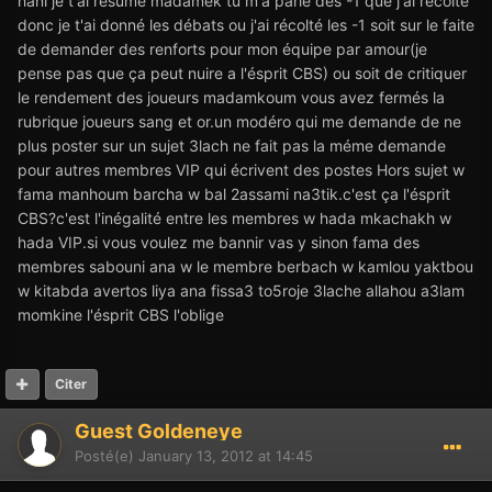
hani je t'ai resumé madamek tu m'a parlé des -1 que j'ai recolté
donc je t'ai donné les débats ou j'ai récolté les -1 soit sur le faite
de demander des renforts pour mon équipe par amour(je
pense pas que ça peut nuire a l'ésprit CBS) ou soit de critiquer
le rendement des joueurs madamkoum vous avez fermés la
rubrique joueurs sang et or.un modéro qui me demande de ne
plus poster sur un sujet 3lach ne fait pas la méme demande
pour autres membres VIP qui écrivent des postes Hors sujet w
fama manhoum barcha w bal 2assami na3tik.c'est ça l'ésprit
CBS?c'est l'inégalité entre les membres w hada mkachakh w
hada VIP.si vous voulez me bannir vas y sinon fama des
membres sabouni ana w le membre berbach w kamlou yaktbou
w kitabda avertos liya ana fissa3 to5roje 3lache allahou a3lam
momkine l'ésprit CBS l'oblige
Citer
Guest Goldeneye
Posté(e)
January 13, 2012 at 14:45