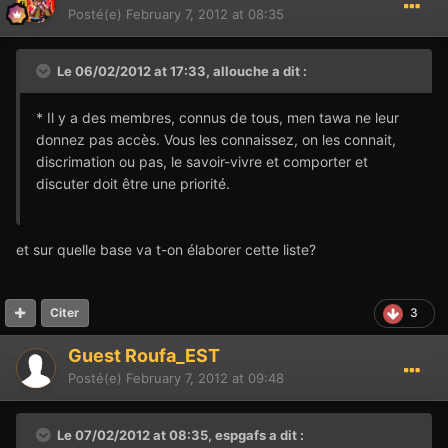
Posté(e)
February 7, 2012 at 08:35
Le 06/02/2012 at 17:33, allouche a dit :
* Il y a des membres, connus de tous, men tawa ne leur
donnez pas accès. Vous les connaissez, on les connait,
discrimation ou pas, le savoir-vivre et comporter et
discuter doit être une priorité.
et sur quelle base va t-on élaborer cette liste?
3
Citer
Guest Roufa_EST
Posté(e)
February 7, 2012 at 09:48
Le 07/02/2012 at 08:35, espgafs a dit :