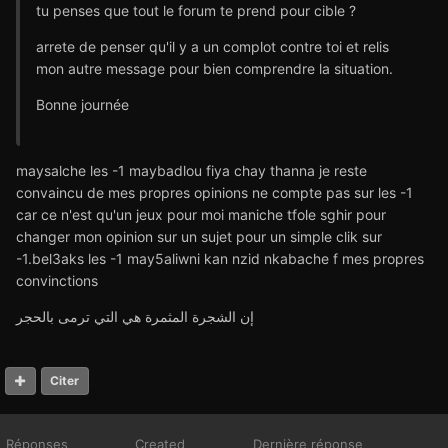
tu penses que tout le forum te prend pour cible ?
arrete de penser qu'il y a un complot contre toi et relis
mon autre message pour bien comprendre la situation.
Bonne journée
maysalche les -1 maybadlou fiya chay thanna je reste
convaincu de mes propres opinions ne compte pas sur les -1
car ce n'est qu'un jeux pour moi maniche tfole sghir pour
changer mon opinion sur un sujet pour un simple clik sur
-1.bel3aks les -1 may5aliwni kan nzid nkabache f mes propres
convinctions
إن الشجرة المثمرة هي التي ترمى بالحجر
Citer
Réponses
Created
Dernière réponse