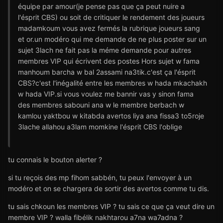
équipe par amour(je pense pas que ça peut nuire a
l'ésprit CBS) ou soit de critiquer le rendement des joueurs
madamkoum vous avez fermés la rubrique joueurs sang
et or.un modéro qui me demande de ne plus poster sur un
sujet 3lach ne fait pas la méme demande pour autres
membres VIP qui écrivent des postes Hors sujet w fama
manhoum barcha w bal 2assami na3tik.c'est ça l'ésprit
CBS?c'est l'inégalité entre les membres w hada mkachakh
w hada VIP.si vous voulez me bannir vas y sinon fama
des membres sabouni ana w le membre berbach w
kamlou yaktbou w kitabda avertos liya ana fissa3 to5roje
3lache allahou a3lam momkine l'ésprit CBS l'oblige
tu connais le bouton alerter ?
si tu reçois des mp fihom sabbén, tu peux l'envoyer à un
modéro et on se chargera de sortir des avertos comme tu dis.
tu sais chkoun les membres VIP ? tu sais ce que ça veut dire un
membre VIP ? walla fibélik nakhtarou a7na wa7adna ?