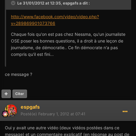
Le 31/01/2012 at 12:35, espgafs a dit :
http://www.facebook.com/video/video.php?
v=289869901073766
Chaque fois qu'on est pas chez Nessma, qu'un journaliste
OSE poser les bonnes questions, il a droit à une leçon de
journalisme, de démocratie.. Ce fin démocrate n'a pas
compris qu'il est fini...
ce message ?
Citer
espgafs
Posté(e)
February 1, 2012 at 07:41
Oui y avait une autre vidéo (deux vidéos postées dans ce
message) et un commentaire explicatif (en réponse au post de