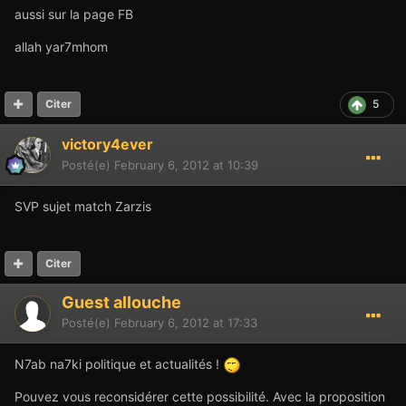
aussi sur la page FB
allah yar7mhom
5
Citer
victory4ever
Posté(e)
February 6, 2012 at 10:39
SVP sujet match Zarzis
Citer
Guest allouche
Posté(e)
February 6, 2012 at 17:33
N7ab na7ki politique et actualités !
Pouvez vous reconsidérer cette possibilité. Avec la proposition