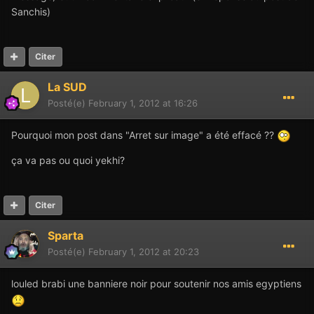
Sanchis)
Citer
La SUD
Posté(e)
February 1, 2012 at 16:26
Pourquoi mon post dans "Arret sur image" a été effacé ??
ça va pas ou quoi yekhi?
Citer
Sparta
Posté(e)
February 1, 2012 at 20:23
louled brabi une banniere noir pour soutenir nos amis egyptiens