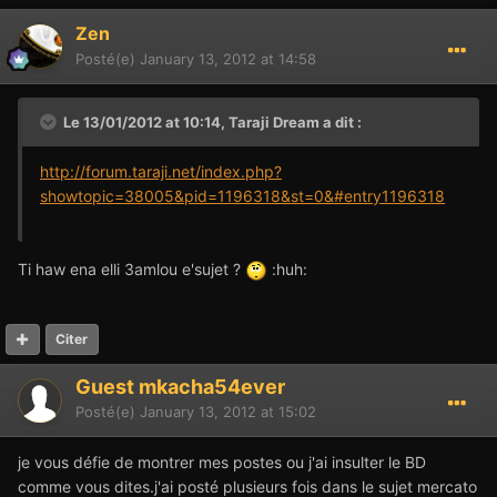
Zen
Posté(e)
January 13, 2012 at 14:58
Le 13/01/2012 at 10:14, Taraji Dream a dit :
http://forum.taraji.net/index.php?
showtopic=38005&pid=1196318&st=0&#entry1196318
Ti haw ena elli 3amlou e'sujet ?
:huh:
Citer
Guest mkacha54ever
Posté(e)
January 13, 2012 at 15:02
je vous défie de montrer mes postes ou j'ai insulter le BD
comme vous dites.j'ai posté plusieurs fois dans le sujet mercato