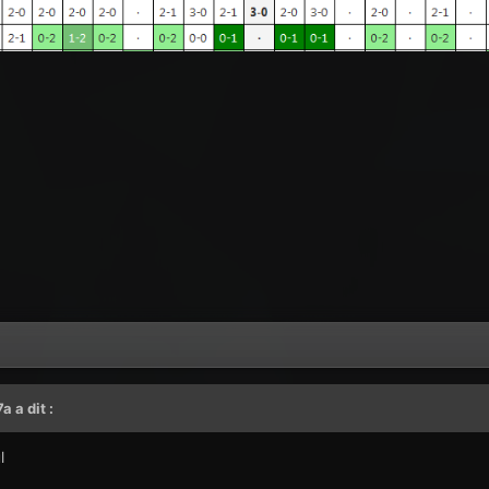
7a
a dit :
l