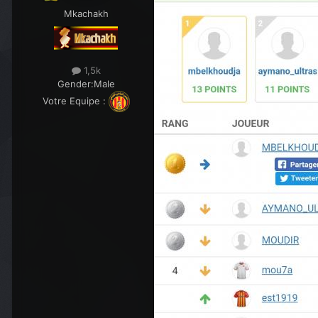
Mkachakh
1,5k
Gender:
Male
Votre Equipe :