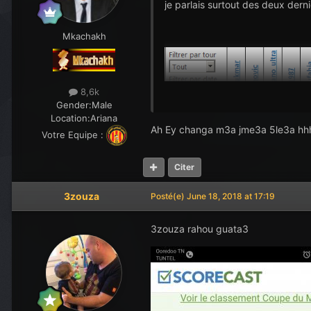
je parlais surtout des deux dern
Mkachakh
8,6k
Gender:
Male
Location:
Ariana
Ah Ey changa m3a jme3a 5le3a hh
Votre Equipe :
Citer
3zouza
Posté(e)
June 18, 2018 at 17:19
3zouza rahou guata3