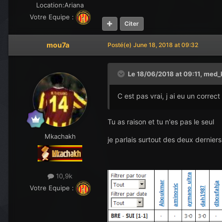
Location:
Ariana
Votre Equipe :
Citer
mou7a
Posté(e)
June 18, 2018 at 09:32
Le 18/06/2018 at 09:11,
med_k
C est pas vrai, j ai eu un corre
Tu as raison et tu n'es pas le seul
Mkachakh
je parlais surtout des deux dernier
10,9k
Votre Equipe :