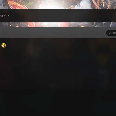
sur 4
Aute
r