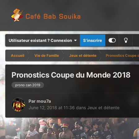
Utilisateur existant ? Connexion
S’inscrire
Accueil
Vie de Famille
Jeux et détente
Pronostics Coupe
Pronostics Coupe du Monde 2018
prono can 2019
Par
mou7a
June 12, 2018 at 11:36
dans
Jeux et détente