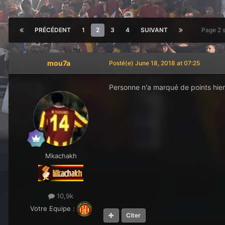
PRÉCÉDENT
1
2
3
4
SUIVANT
Page 2 
mou7a
Posté(e)
June 18, 2018 at 07:25
Personne n'a marqué de points hie
Mkachakh
10,9k
Votre Equipe :
Citer