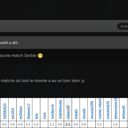
Aute
ekli
a dit :
ct score match Serbie
s matchs où tout le monde a eu un bon zéro :p