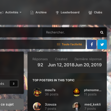
Activités
Archive
Leaderboard
Clubs
Toute l’activité
Facebook
Twitter
Réponses
Created
Dernière réponse
92
Jun 12, 2018
Jun 20, 2019
TOP POSTERS IN THIS TOPIC
nés
2
mou7a
phenomeno
36 posts
11 posts
ce sujet
3zouza
med_kekli
7 posts
7 posts