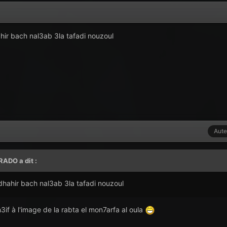
ir bach nal3ab 3la tafadi nouzoul
Aute
RADO
a dit :
hahir bach nal3ab 3la tafadi nouzoul
if à l'image de la rabta el mon7arfa al oula