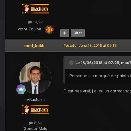
10,9k
Votre Equipe :
Citer
med_kekli
Posté(e)
June 18, 2018 at 09:11
Le 18/06/2018 at 07:25,
mou
Personne n'a marqué de points 
C est pas vrai, j ai eu un correct 
Mkachakh
8,6k
Gender:
Male