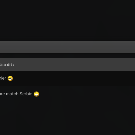
7a
a dit :
hier
score match Serbie