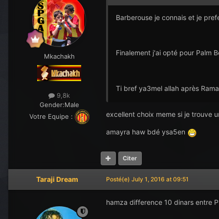
Barberouse je connais et je prefe
Finalement j'ai opté pour Palm 
Mkachakh
Ti bref ya3mel allah après Rama
9,8k
Gender:
Male
excellent choix meme si je trouve 
Votre Equipe :
amayra haw bdé ysa5en
Citer
Taraji Dream
Posté(e)
July 1, 2016 at 09:51
hamza difference 10 dinars entre Pl