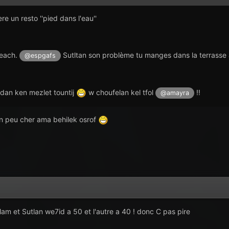
re un resto ''pied dans l'eau''
Beach.
Sutltan son problème tu manges dans la terrasse a
@espgafs
dan ken mezlet tountij
w choufelan kel tfol
!!
@amayra
un peu cher ama behilek osrof
am et Sutlan we7id a 50 et l'autre a 40 ! donc C pas pire