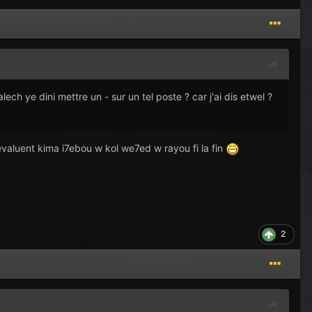
alech ye dini mettre un - sur un tel poste ? car j'ai dis etwel ?
 evaluent kima i7ebou w kol we7ed w rayou fi la fin
2