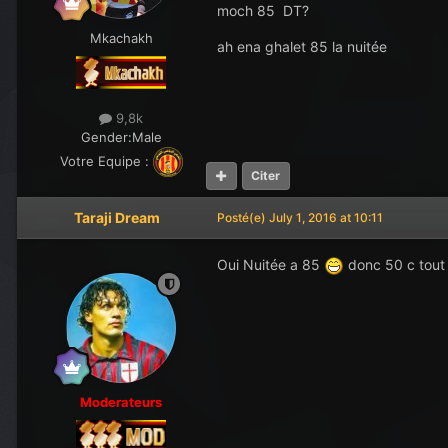
moch 85 DT?
Mkachakh
ah ena ghalet 85 la nuitée
9,8k
Gender:
Male
Votre Equipe :
Citer
Taraji Dream
Posté(e)
July 1, 2016 at 10:11
Oui Nuitée a 85
donc 50 c tout
Moderateurs