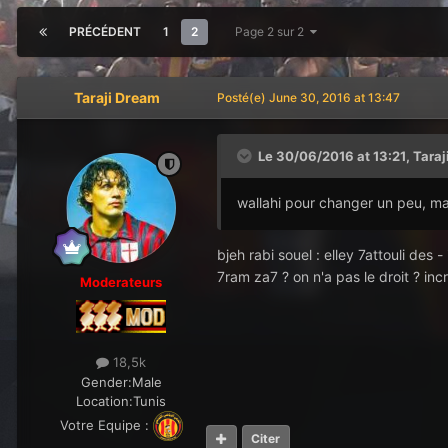
PRÉCÉDENT
1
2
Page 2 sur 2
Taraji Dream
Posté(e)
June 30, 2016 at 13:47
Le 30/06/2016 at 13:21,
Taraj
wallahi pour changer un peu, man
bjeh rabi souel : elley 7attouli des -
7ram za7 ? on n'a pas le droit ? incr
Moderateurs
18,5k
Gender:
Male
Location:
Tunis
Votre Equipe :
Citer