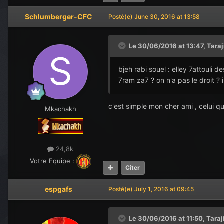
Schlumberger-CFC
Posté(e)
June 30, 2016 at 13:58
Le 30/06/2016 at 13:47,
Tara
bjeh rabi souel : elley 7attouli d
7ram za7 ? on n'a pas le droit ? i
c'est simple mon cher ami , celui q
Mkachakh
24,8k
Votre Equipe :
Citer
espgafs
Posté(e)
July 1, 2016 at 09:45
Le 30/06/2016 at 11:50,
Taraj