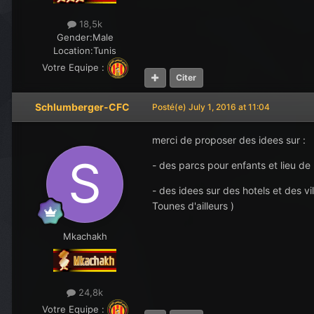
18,5k
Gender:
Male
Location:
Tunis
Votre Equipe :
Citer
Schlumberger-CFC
Posté(e)
July 1, 2016 at 11:04
merci de proposer des idees sur :
- des parcs pour enfants et lieu de l
- des idees sur des hotels et des 
Tounes d'ailleurs )
Mkachakh
24,8k
Votre Equipe :