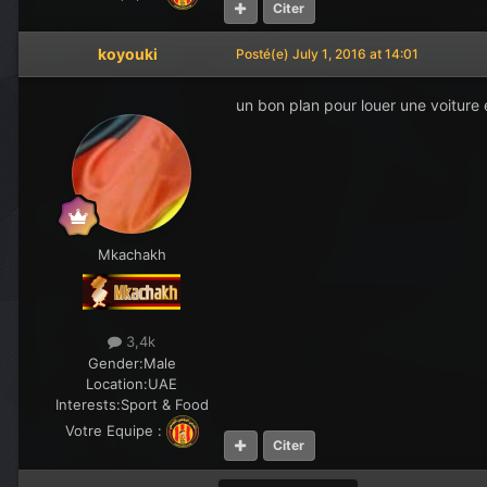
Citer
koyouki
Posté(e)
July 1, 2016 at 14:01
un bon plan pour louer une voiture 
Mkachakh
3,4k
Gender:
Male
Location:
UAE
Interests:
Sport & Food
Votre Equipe :
Citer