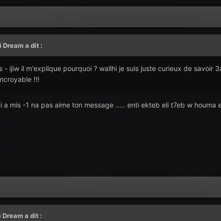
ji Dream
a dit :
es - ijiw il m'explique pourquoi ? wallhi je suis juste curieux de savoir 3
ncroyable !!!
ui a mis -1 na pas aime ton message ..... enti ekteb eli t7eb w houma
i Dream
a dit :