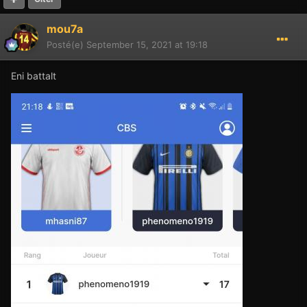
mou7a
Posté(e)
September 15, 2021 at 19:18
Eni battalt