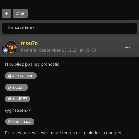
Citer
2 weeks later...
mou7a
Posté(e)
September 28, 2021 at 09:38
N'oubliez pas les pronostic
@phenomeno
@moudir
@dah1987
@ghassen77
@Doumaaaa
Pour les autres il est encore temps de rejoindre la compet