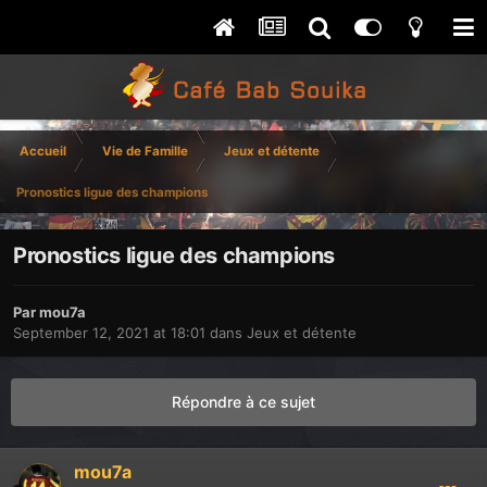
Accueil
Vie de Famille
Jeux et détente
Pronostics ligue des champions
Pronostics ligue des champions
Par
mou7a
September 12, 2021 at 18:01
dans
Jeux et détente
Répondre à ce sujet
mou7a