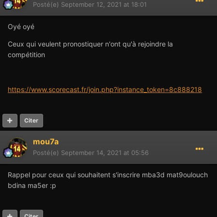
Posté(e)
September 12, 2021 at 18:01
Oyé oyé
Ceux qui veulent pronostiquer n'ont qu'à rejoindre la
compétition
https://www.scorecast.fr/join.php?instance_token=8c888218
Citer
mou7a
Posté(e)
September 14, 2021 at 05:56
Rappel pour ceux qui souhaitent s'inscrire mba3d mat9oulouch
bdina ma5er
:p
Citer